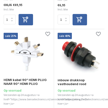
€99,95
€69,95
€6,95
Incl. btw
Incl. btw
sale 25%
sale 40%
HDMI kabel 90° HDMI PLUG
inbouw drukknop
NAAR 90° HDMI PLUG
vasthoudend rood
Op voorraad
Op voorraad
Verzonden op 24 augustus <a
Verzonden op 24 augustus <a
href="https://www.benselectronics.nl/service/vakantiesluiting/">Zie
href="https://www.benselectronics.nl/se
hier</a>
hier</a>