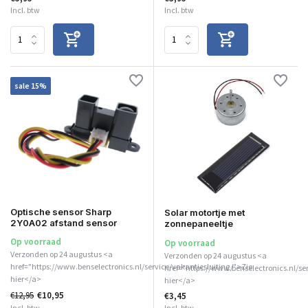
Incl. btw
Incl. btw
sale 15%
Optische sensor Sharp
Solar motortje met
2Y0A02 afstand sensor
zonnepaneeltje
Op voorraad
Op voorraad
Verzonden op 24 augustus <a
Verzonden op 24 augustus <a
href="https://www.benselectronics.nl/service/vakantiesluiting/">Zie
href="https://www.benselectronics.nl/se
hier</a>
hier</a>
€12,95
€10,95
€3,45
Incl. btw
Incl. btw