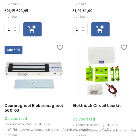
hier</a>
hier</a>
€29,95
€23,95
€1,99
€1,00
Incl. btw
Incl. btw
sale 30%
Deurmagneet Elektromagneet
Elektrisch Circuit Leerkit
500 KG
Op voorraad
Op voorraad
Verzonden op 24 augustus <a
Verzonden op 24 augustus <a
href="https://www.benselectronics.nl/service/vakantiesluiting/">Zie
href="https://www.benselectronics.nl/se
hier</a>
hier</a>