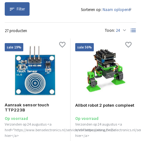
Filter
Sorteren op:
Toon:
27 producten
sale 19%
sale 56%
Aanraak sensor touch
Allbot robot 2 poten compleet
TTP223B
Op voorraad
Op voorraad
Verzonden op 24 augustus <a
Verzonden op 24 augustus <a
href="https://www.benselectronics.nl/service/vakantiesluiting/">Zie
href="https://www.benselectronics.nl/se
hier</a>
hier</a>