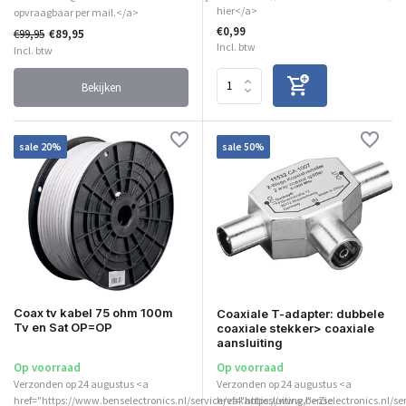
hier</a>
opvraagbaar per mail.</a>
€0,99
€99,95
€89,95
Incl. btw
Incl. btw
Bekijken
sale 20%
sale 50%
Coax tv kabel 75 ohm 100m
Coaxiale T-adapter: dubbele
Tv en Sat OP=OP
coaxiale stekker> coaxiale
aansluiting
Op voorraad
Op voorraad
Verzonden op 24 augustus <a
Verzonden op 24 augustus <a
href="https://www.benselectronics.nl/service/vakantiesluiting/">Zie
href="https://www.benselectronics.nl/se