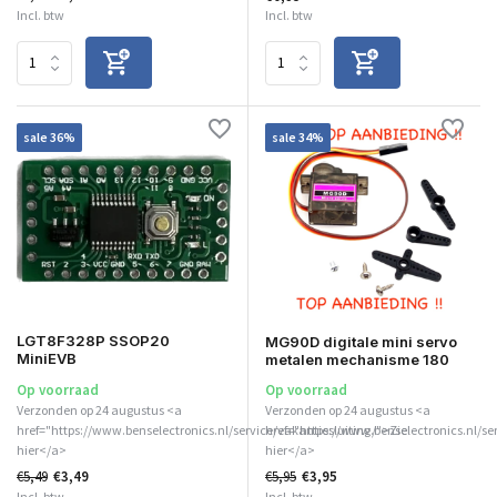
Incl. btw
Incl. btw
sale 36%
sale 34%
LGT8F328P SSOP20
MG90D digitale mini servo
MiniEVB
metalen mechanisme 180
Op voorraad
Op voorraad
Verzonden op 24 augustus <a
Verzonden op 24 augustus <a
href="https://www.benselectronics.nl/service/vakantiesluiting/">Zie
href="https://www.benselectronics.nl/se
hier</a>
hier</a>
€5,49
€3,49
€5,95
€3,95
Incl. btw
Incl. btw