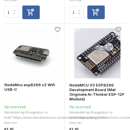
NodeMcu esp8266 v2 Wifi
NodeMCU V3 ESP8266
USB-C
Development Board (Met
Originele Ai-Thinker ESP-12F
Module)
Op voorraad
Op voorraad
Verzonden op 24 augustus <a
Verzonden op 24 augustus <a
href="https://www.benselectronics.nl/service/vakantiesluiting/">Zie
href="https://www.benselectronics.nl/se
hier</a>
hier</a>
€5,95
€3,95