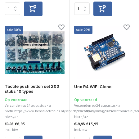
sale 30%
sale 20%
Tactile push button set 200
Uno R4 WiFi Clone
stuks 10 types
Op voorraad
Op voorraad
Verzonden op 24 augustus <a
Verzonden op 24 augustus <a
href="https://www.benselectronics.nl/service/vakantiesluiting/">Zie
href="https://www.benselectronics.nl/se
hier</a>
hier</a>
€9,95
€6,95
€19,95
€15,95
Incl. btw
Incl. btw