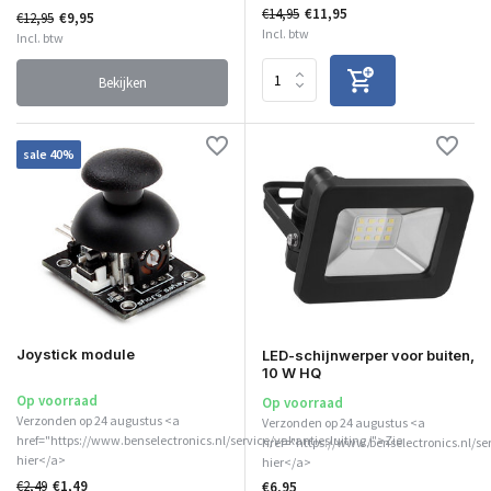
€14,95
€11,95
€12,95
€9,95
Incl. btw
Incl. btw
Bekijken
sale 40%
Joystick module
LED-schijnwerper voor buiten,
10 W HQ
Op voorraad
Op voorraad
Verzonden op 24 augustus <a
Verzonden op 24 augustus <a
href="https://www.benselectronics.nl/service/vakantiesluiting/">Zie
href="https://www.benselectronics.nl/se
hier</a>
hier</a>
€2,49
€1,49
€6,95