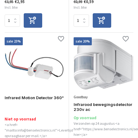
€3,95
€2,95
€0,99
€0,59
Incl. btw
Incl. btw
sale 23%
sale 20%
Goodbay
Infrared Motion Detector 360°
Infrarood bewegingsdetector
230v ac
Op voorraad
Niet op voorraad
Verzonden op 24 augustus <a
<a href=
href="https://www.benselectronics.nl/se
"mailto:info@benselectronics.nl">Levertijd
hier</a>
opvraagbaar per mail.</a>