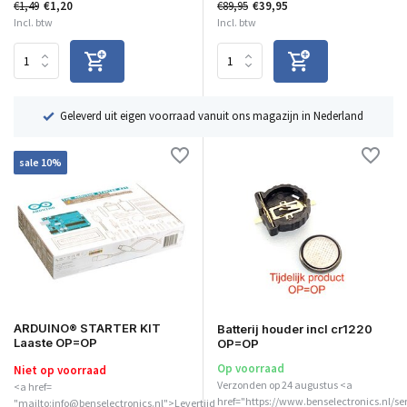
€1,49
€1,20
€89,95
€39,95
Incl. btw
Incl. btw
ë
Geleverd uit eigen voorraad vanuit ons magazijn in Nederland
sale 10%
ARDUINO® STARTER KIT
Batterij houder incl cr1220
Laaste OP=OP
OP=OP
Op voorraad
Niet op voorraad
Verzonden op 24 augustus <a
<a href=
href="https://www.benselectronics.nl/se
"mailto:info@benselectronics.nl">Levertijd