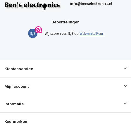
info@benselectronics.nl
Beoordelingen
9,7
Wij scoren een
9,7
op
WebwinkelKeur
Klantenservice
Mijn account
Informatie
Keurmerken