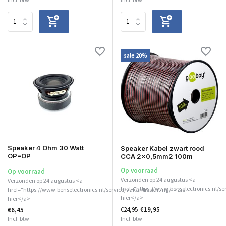
sale 20%
Speaker 4 Ohm 30 Watt
Speaker Kabel zwart rood
OP=OP
CCA 2x0,5mm2 100m
Op voorraad
Op voorraad
Verzonden op 24 augustus <a
Verzonden op 24 augustus <a
href="https://www.benselectronics.nl/se
href="https://www.benselectronics.nl/service/vakantiesluiting/">Zie
hier</a>
hier</a>
€24,95
€19,95
€6,45
Incl. btw
Incl. btw