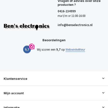
Vragen of advies over onze
producten ?
0416-234999
ma t/m vr 11:00-16:00
info@benselectronics.nl
Beoordelingen
9,7
Wij scoren een
9,7
op
WebwinkelKeur
Klantenservice
Mijn account
Informatie