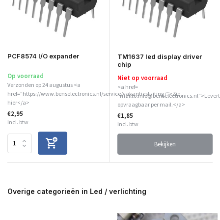
PCF8574 I/O expander
TM1637 led display driver
chip
Op voorraad
Niet op voorraad
Verzonden op 24 augustus <a
<a href=
href="https://www.benselectronics.nl/service/vakantiesluiting/">Zie
"mailto:info@benselectronics.nl">Levert
hier</a>
opvraagbaar per mail.</a>
€2,95
€1,85
Incl. btw
Incl. btw
Bekijken
Overige categorieën in Led / verlichting