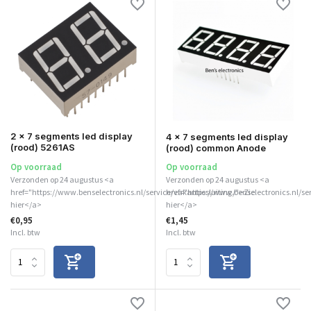
2 x 7 segments led display
4 x 7 segments led display
(rood) 5261AS
(rood) common Anode
Op voorraad
Op voorraad
Verzonden op 24 augustus <a
Verzonden op 24 augustus <a
href="https://www.benselectronics.nl/service/vakantiesluiting/">Zie
href="https://www.benselectronics.nl/se
hier</a>
hier</a>
€0,95
€1,45
Incl. btw
Incl. btw