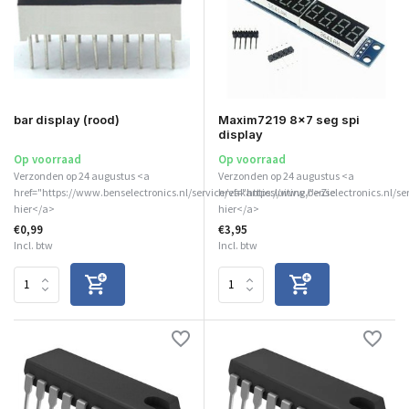
bar display (rood)
Maxim7219 8x7 seg spi
display
Op voorraad
Op voorraad
Verzonden op 24 augustus <a
Verzonden op 24 augustus <a
href="https://www.benselectronics.nl/service/vakantiesluiting/">Zie
href="https://www.benselectronics.nl/se
hier</a>
hier</a>
€0,99
€3,95
Incl. btw
Incl. btw