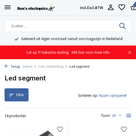
Incl.
Excl.
BTW
Geleverd uit eigen voorraad vanuit ons magazijn in Nederland
Let op !!! Vakantie sluiting.
Klik hier voor meer info
Terug
Home
Led / verlichting
Led segment
Led segment
Filter
Sorteren op:
Toon:
14 producten