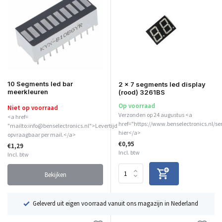
10 Segments led bar
2 x 7 segments led display
meerkleuren
(rood) 3261BS
Op voorraad
Niet op voorraad
Verzonden op 24 augustus <a
<a href=
href="https://www.benselectronics.nl/se
"mailto:info@benselectronics.nl">Levertijd
hier</a>
opvraagbaar per mail.</a>
€0,95
€1,29
Incl. btw
Incl. btw
Bekijken
ë
Geleverd uit eigen voorraad vanuit ons magazijn in Nederland