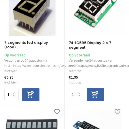
7 segments led display
74HC595 Display 2 x 7
(rood)
segment
Op voorraad
Op voorraad
Verzonden op 24 augustus <a
Verzonden op 24 augustus <a
href="https://www.benselectronics.nl/service/vakantiesluiting/">Zie
href="https://www.benselectronics.nl/se
hier</a>
hier</a>
€0,75
€1,95
Incl. btw
Incl. btw