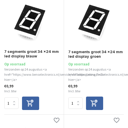
7 segments groot 34 x24 mm
7 segments groot 34 x24 mm
led display blauw
led display groen
Op voorraad
Op voorraad
Verzonden op 24 augustus <a
Verzonden op 24 augustus <a
href="https://www.benselectronics.nl/service/vakantiesluiting/">Zie
href="https://www.benselectronics.nl/se
hier</a>
hier</a>
€0,99
€0,99
Incl. btw
Incl. btw