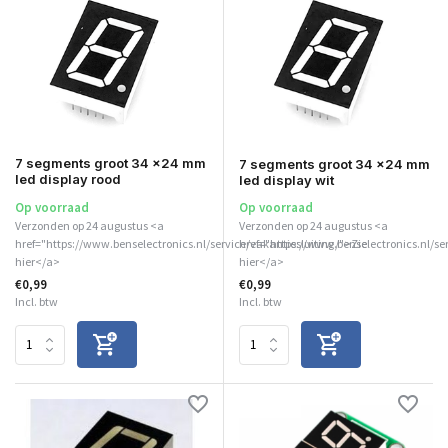
7 segments groot 34 x24 mm
7 segments groot 34 x24 mm
led display rood
led display wit
Op voorraad
Op voorraad
Verzonden op 24 augustus <a
Verzonden op 24 augustus <a
href="https://www.benselectronics.nl/service/vakantiesluiting/">Zie
href="https://www.benselectronics.nl/se
hier</a>
hier</a>
€0,99
€0,99
Incl. btw
Incl. btw