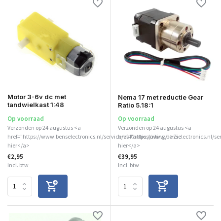
Motor 3-6v dc met
Nema 17 met reductie Gear
tandwielkast 1:48
Ratio 5.18:1
Op voorraad
Op voorraad
Verzonden op 24 augustus <a
Verzonden op 24 augustus <a
href="https://www.benselectronics.nl/service/vakantiesluiting/">Zie
href="https://www.benselectronics.nl/se
hier</a>
hier</a>
€2,95
€39,95
Incl. btw
Incl. btw