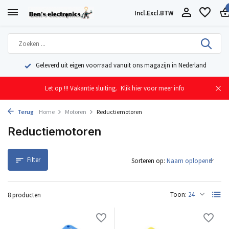
Incl.
Excl.
BTW
Geleverd uit eigen voorraad vanuit ons magazijn in Nederland
Let op !!! Vakantie sluiting.
Klik hier voor meer info
Terug
Home
Motoren
Reductiemotoren
Reductiemotoren
Filter
Sorteren op:
Toon:
8 producten