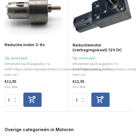
Reductie motor 3-8v
Reductiemotor
(vertragingskast) 12V DC
Op voorraad
Op voorraad
Verzonden op 24 augustus <a
Verzonden op 24 augustus <a
href="https://www.benselectronics.nl/service/vakantiesluiting/">Zie
href="https://www.benselectronics.nl/se
hier</a>
hier</a>
€12,95
€13,95
Incl. btw
Incl. btw
Overige categorieën in Motoren