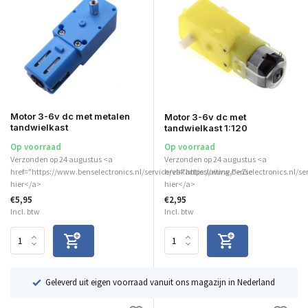
Motor 3-6v dc met metalen
Motor 3-6v dc met
tandwielkast
tandwielkast 1:120
Op voorraad
Op voorraad
Verzonden op 24 augustus <a
Verzonden op 24 augustus <a
href="https://www.benselectronics.nl/service/vakantiesluiting/">Zie
href="https://www.benselectronics.nl/se
hier</a>
hier</a>
€5,95
€2,95
Incl. btw
Incl. btw
ë
Geleverd uit eigen voorraad vanuit ons magazijn in Nederland