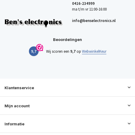
0416-234999
ma t/m vr 11:00-16:00
info@benselectronics.nl
Beoordelingen
9,7
Wij scoren een
9,7
op
WebwinkelKeur
Klantenservice
Mijn account
Informatie