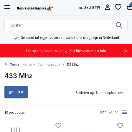
Incl.
Excl.
BTW
Geleverd uit eigen voorraad vanuit ons magazijn in Nederland
Let op !!! Vakantie sluiting.
Klik hier voor meer info
Terug
Home
Communicatie
433 Mhz
433 Mhz
Filter
Sorteren op:
Toon:
10 producten