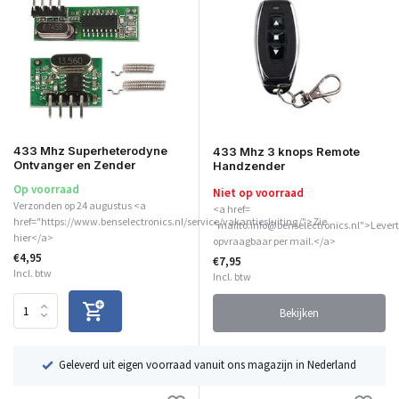
433 Mhz Superheterodyne
433 Mhz 3 knops Remote
Ontvanger en Zender
Handzender
Op voorraad
Niet op voorraad
Verzonden op 24 augustus <a
<a href=
href="https://www.benselectronics.nl/service/vakantiesluiting/">Zie
"mailto:info@benselectronics.nl">Levert
hier</a>
opvraagbaar per mail.</a>
€4,95
€7,95
Incl. btw
Incl. btw
Bekijken
ë
Geleverd uit eigen voorraad vanuit ons magazijn in Nederland