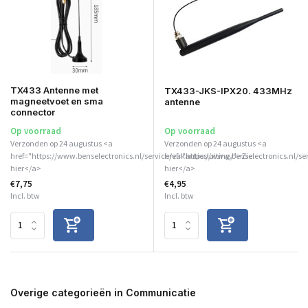
TX433 Antenne met
TX433-JKS-IPX20. 433MHz
magneetvoet en sma
antenne
connector
Op voorraad
Op voorraad
Verzonden op 24 augustus <a
Verzonden op 24 augustus <a
href="https://www.benselectronics.nl/service/vakantiesluiting/">Zie
href="https://www.benselectronics.nl/se
hier</a>
hier</a>
€7,75
€4,95
Incl. btw
Incl. btw
Overige categorieën in Communicatie