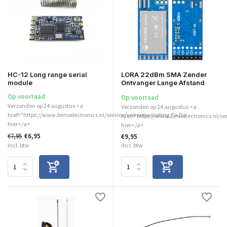
HC-12 Long range serial
LORA 22dBm SMA Zender
module
Ontvanger Lange Afstand
Op voorraad
Op voorraad
Verzonden op 24 augustus <a
Verzonden op 24 augustus <a
href="https://www.benselectronics.nl/service/vakantiesluiting/">Zie
href="https://www.benselectronics.nl/se
hier</a>
hier</a>
€7,95
€6,95
€9,95
Incl. btw
Incl. btw