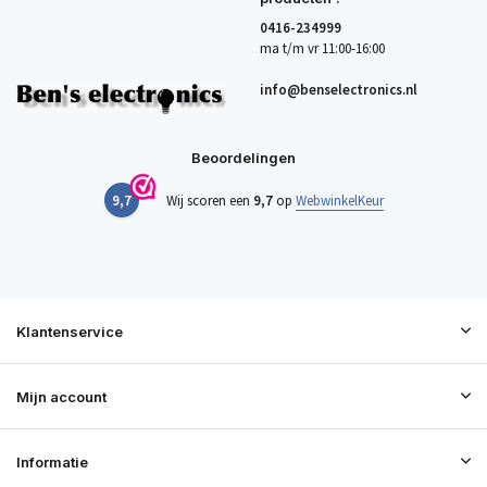
0416-234999
ma t/m vr 11:00-16:00
info@benselectronics.nl
Beoordelingen
9,7
Wij scoren een
9,7
op
WebwinkelKeur
Klantenservice
Mijn account
Informatie