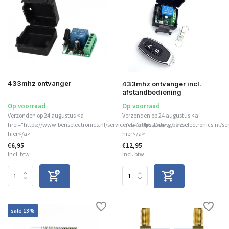
433mhz ontvanger
433mhz ontvanger incl.
afstandbediening
Op voorraad
Op voorraad
Verzonden op 24 augustus <a
Verzonden op 24 augustus <a
href="https://www.benselectronics.nl/service/vakantiesluiting/">Zie
href="https://www.benselectronics.nl/se
hier</a>
hier</a>
€6,95
€12,95
Incl. btw
Incl. btw
sale 13%