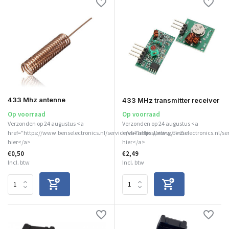
433 Mhz antenne
433 MHz transmitter receiver
Op voorraad
Op voorraad
Verzonden op 24 augustus <a
Verzonden op 24 augustus <a
href="https://www.benselectronics.nl/service/vakantiesluiting/">Zie
href="https://www.benselectronics.nl/se
hier</a>
hier</a>
€0,50
€2,49
Incl. btw
Incl. btw