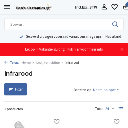
Incl.
Excl.
BTW
Geleverd uit eigen voorraad vanuit ons magazijn in Nederland
Let op !!! Vakantie sluiting.
Klik hier voor meer info
Terug
Home
Led / verlichting
Infrarood
Infrarood
Filter
Sorteren op:
Toon:
3 producten