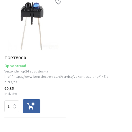
TCRT5000
Op voorraad
Verzonden op 24 augustus <a
href="https://www.benselectronics.nl/service/vakantiesluiting/">Zie
hier</a>
€0,35
Incl. btw