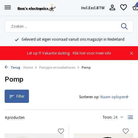
Incl.
Excl.
BTW
Geleverd uit eigen voorraad vanuit ons magazijn in Nederland
Let op !!! Vakantie sluiting.
Klik hier voor meer info
Terug
Home
Pompjes en toebehoren
Pomp
Pomp
Filter
Sorteren op:
Toon:
4 producten