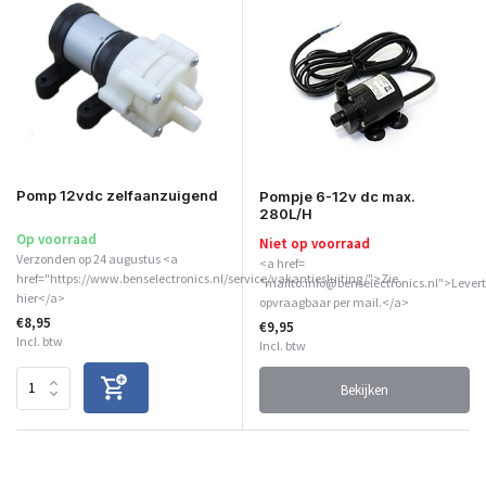
Pomp 12vdc zelfaanzuigend
Pompje 6-12v dc max.
280L/H
Op voorraad
Niet op voorraad
Verzonden op 24 augustus <a
<a href=
href="https://www.benselectronics.nl/service/vakantiesluiting/">Zie
"mailto:info@benselectronics.nl">Levert
hier</a>
opvraagbaar per mail.</a>
€8,95
€9,95
Incl. btw
Incl. btw
Bekijken