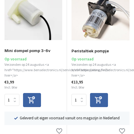
Mini dompel pomp 3-6v
Peristaltiek pompje
Op voorraad
Op voorraad
Verzonden op 24 augustus <a
Verzonden op 24 augustus <a
href="https://www.benselectronics.nl/service/vakantiesluiting/">Zie
href="https://www.benselectronics.nl/se
hier</a>
hier</a>
€3,99
€13,95
Incl. btw
Incl. btw
ë
Geleverd uit eigen voorraad vanuit ons magazijn in Nederland