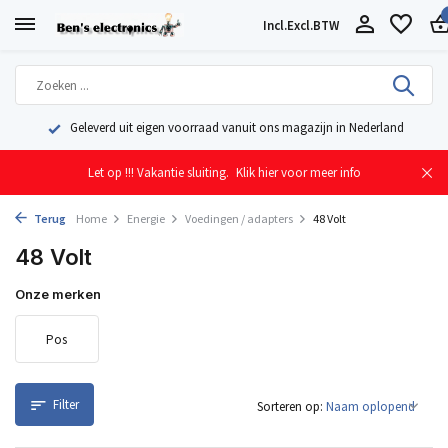
Incl.
Excl.
BTW
Geleverd uit eigen voorraad vanuit ons magazijn in Nederland
Let op !!! Vakantie sluiting.
Klik hier voor meer info
Terug
Home
Energie
Voedingen / adapters
48 Volt
48 Volt
Onze merken
Pos
Filter
Sorteren op: