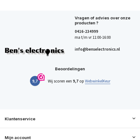
Vragen of advies over onze
producten ?
0416-234999
ma t/m vr 11:00-16:00
info@benselectronics.nl
Beoordelingen
9,7
Wij scoren een
9,7
op
WebwinkelKeur
Klantenservice
Mijn account