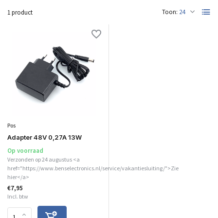
Toon:
1 product
Pos
Adapter 48V 0,27A 13W
Op voorraad
Verzonden op 24 augustus <a
href="https://www.benselectronics.nl/service/vakantiesluiting/">Zie
hier</a>
€7,95
Incl. btw