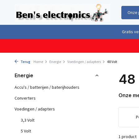
Onze 
Gratis verzending boven €100,- binnen Nederland & België
Geleverd 
Terug
Home
Energie
Voedingen / adapters
48 Volt
48 
Energie
Accu's / batterijen / baterijhouders
Onze m
Converters
Voedingen / adapters
P
3,3 Volt
5 Volt
1 product