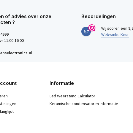
n of advies over onze
Beoordelingen
cten ?
Wij scoren een
9,
9,7
34999
WebwinkelKeur
vr 11:00-16:00
enselectronics.nl
account
Informatie
eren
Led Weerstand Calculator
stellingen
Keramische condensatoren informatie
langlijst