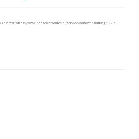
 <a href="https://www.benselectronics.nl/service/vakantiesluiting/">Zie