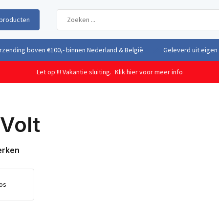
producten
uit eigen voorraad vanuit ons magazijn in Nederland
Gratis verzendi
Let op !!! Vakantie sluiting.
Klik hier voor meer info
Volt
erken
os