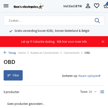
Incl.
Excl.
BTW
Geleverd uit eigen voorraad vanuit ons magazijn in Nederland
Let op !!! Vakantie sluiting.
Klik hier voor meer info
Terug
Home
Kabels en Connectoren
Connectoren
OBD
OBD
Filter
Sorteren op:
Toon:
0 producten
Geen producten gevonden!...