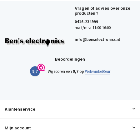
Vragen of advies over onze
producten ?
0416-234999
ma t/m vr 11:00-16:00
info@benselectronics.nl
Beoordelingen
9,7
Wij scoren een
9,7
op
WebwinkelKeur
Klantenservice
Mijn account