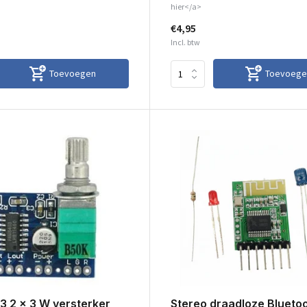
hier</a>
€4,95
Incl. btw
Toevoegen
Toevoege
 2 x 3 W versterker
Stereo draadloze Bluetoo