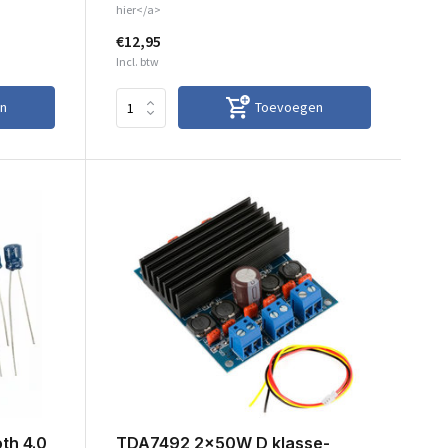
hier</a>
€12,95
Incl. btw
n
Toevoegen
th 4.0
TDA7492 2x50W D klasse-