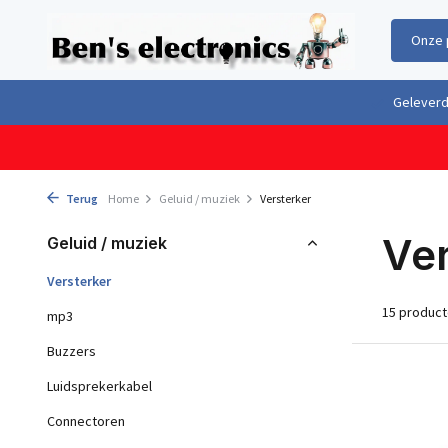
Onze 
Gratis verzending boven €100,- binnen Nederland & België
Geleverd 
Terug
Home
Geluid / muziek
Versterker
Ver
Geluid / muziek
Versterker
15 produc
mp3
Buzzers
Luidsprekerkabel
Connectoren