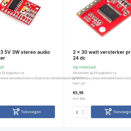
 5V 3W stereo audio
2 x 30 watt versterker pr
ker
24 dc
ad
Op voorraad
p 24 augustus <a
Verzonden op 24 augustus <a
//www.benselectronics.nl/service/vakantiesluiting/">Zie
href="https://www.benselectronics.nl/
hier</a>
€5,95
Incl. btw
Toevoegen
Toevoege