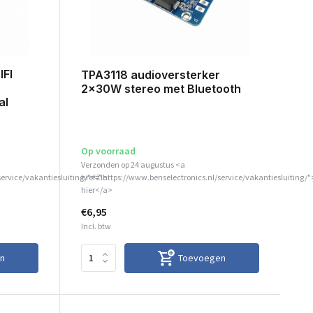
FI
TPA3118 audioversterker
2x30W stereo met Bluetooth
al
Op voorraad
Verzonden op 24 augustus <a
service/vakantiesluiting/">Zie
href="https://www.benselectronics.nl/service/vakantiesluiting/"
hier</a>
€6,95
Incl. btw
n
Toevoegen