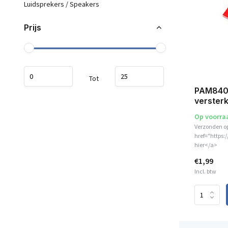
Luidsprekers / Speakers
Prijs
Tot
PAM8403
verster
Op voorra
Verzonden o
href="https:
hier</a>
€1,99
Incl. btw