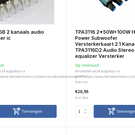
B 2 kanaals audio
TPA3116 2*50W+100W HI
er ic
Power Subwoofer
Versterkerkaart 2.1 Kana
TPA3116D2 Audio Stereo
equalizer Versterker
ad
Op voorraad
p 24 augustus <a
Verzonden op 24 augustus <a
//www.benselectronics.nl/service/vakantiesluiting/">Zie
href="https://www.benselectronics.nl/
hier</a>
€20,95
Incl. btw
Toevoegen
Toevoege