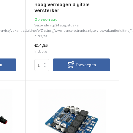
hoog vermogen digitale
versterker
Op voorraad
Verzonden op 24 augustus <a
service/vakantiesluiting/">Zie
href="https://www.benselectronics.nl/service/vakantiesluiting/"
hier</a>
€14,95
Incl. btw
n
Toevoegen