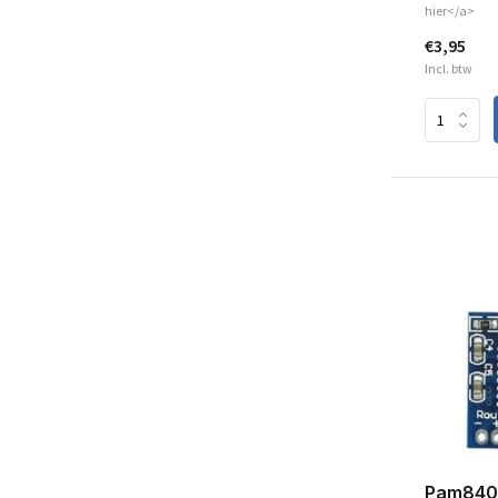
hier</a>
€3,95
Incl. btw
Pam8403