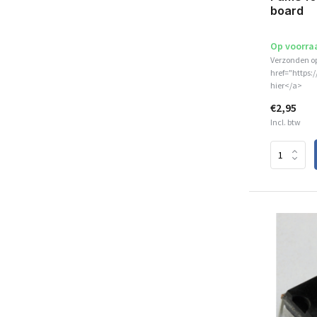
board
Op voorra
Verzonden o
href="https:
hier</a>
€2,95
Incl. btw