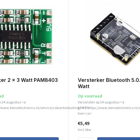
ker 2 x 3 Watt PAM8403
Versterker Bluetooth 5.0
Watt
ad
Op voorraad
p 24 augustus <a
Verzonden op 24 augustus <a
//www.benselectronics.nl/service/vakantiesluiting/">Zie
href="https://www.benselectronics.nl/
hier</a>
€5,49
Incl. btw