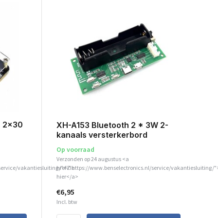
. 2x30
XH-A153 Bluetooth 2 * 3W 2-
kanaals versterkerbord
Op voorraad
Verzonden op 24 augustus <a
service/vakantiesluiting/">Zie
href="https://www.benselectronics.nl/service/vakantiesluiting/"
hier</a>
€6,95
Incl. btw