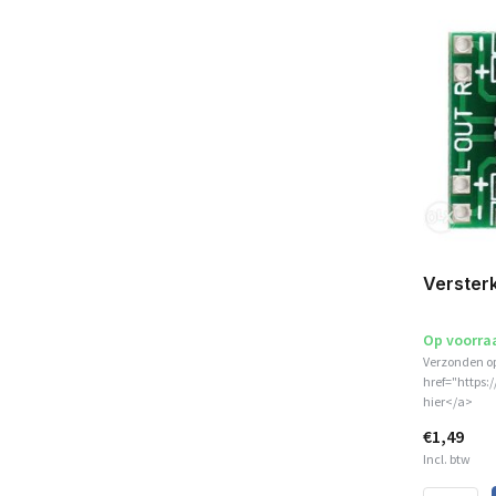
Verster
Op voorra
Verzonden o
href="https:
hier</a>
€1,49
Incl. btw