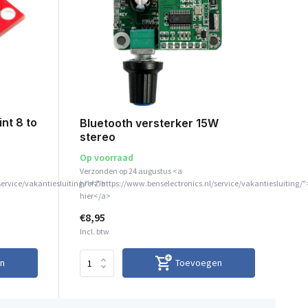
int 8 to
Bluetooth versterker 15W
stereo
Op voorraad
Verzonden op 24 augustus <a
service/vakantiesluiting/">Zie
href="https://www.benselectronics.nl/service/vakantiesluiting/"
hier</a>
€8,95
Incl. btw
n
Toevoegen