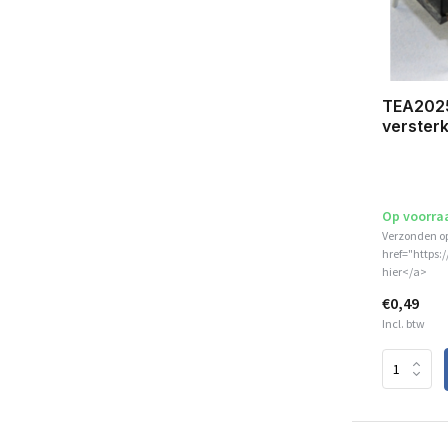
TEA2025
versterk
Op voorra
Verzonden o
href="https:
hier</a>
€0,49
Incl. btw