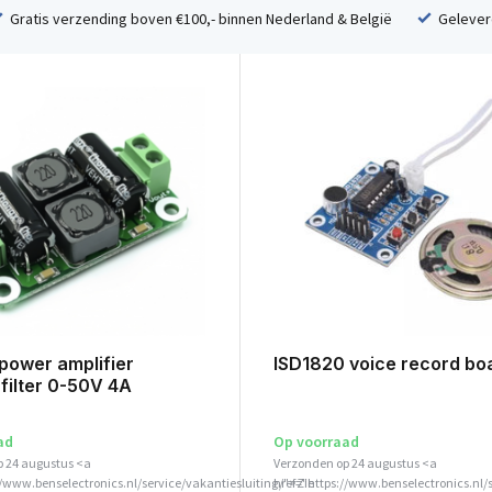
Gratis verzending boven €100,- binnen Nederland & België
Geleverd
power amplifier
ISD1820 voice record bo
filter 0-50V 4A
ad
Op voorraad
p 24 augustus <a
Verzonden op 24 augustus <a
//www.benselectronics.nl/service/vakantiesluiting/">Zie
href="https://www.benselectronics.nl/