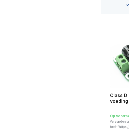
Class D 
voeding 
Op voorra
Verzonden o
href="https: