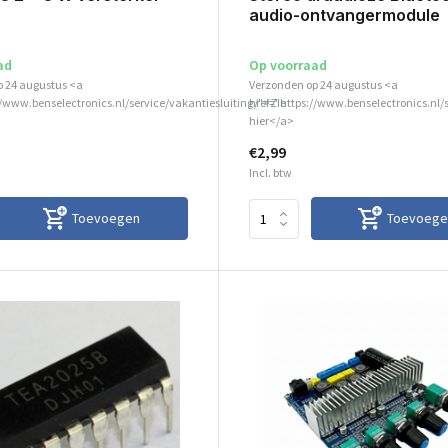
audio-ontvangermodule
ad
Op voorraad
p 24 augustus <a
Verzonden op 24 augustus <a
//www.benselectronics.nl/service/vakantiesluiting/">Zie
href="https://www.benselectronics.nl/
hier</a>
€2,99
Incl. btw
Toevoegen
Toevoege