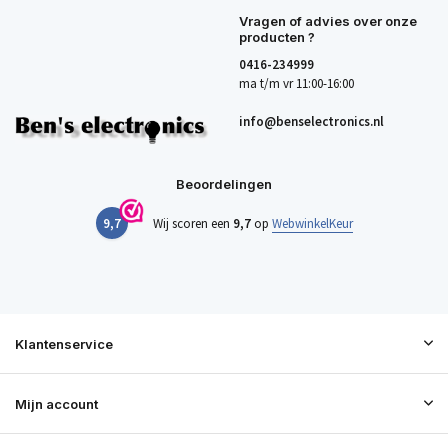
Vragen of advies over onze
producten ?
0416-234999
ma t/m vr 11:00-16:00
info@benselectronics.nl
Beoordelingen
9,7
Wij scoren een
9,7
op
WebwinkelKeur
Klantenservice
Mijn account