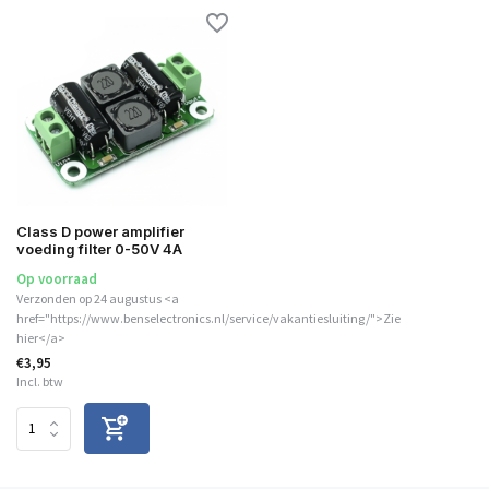
Class D power amplifier
voeding filter 0-50V 4A
Op voorraad
Verzonden op 24 augustus <a
href="https://www.benselectronics.nl/service/vakantiesluiting/">Zie
hier</a>
€3,95
Incl. btw