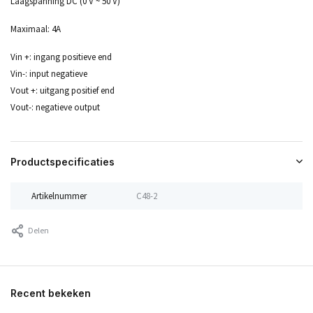
Laagspanning DC (0 V ~ 50 V)
Maximaal: 4A
Vin +: ingang positieve end
Vin-: input negatieve
Vout +: uitgang positief end
Vout-: negatieve output
Productspecificaties
Artikelnummer
C48-2
Delen
Recent bekeken