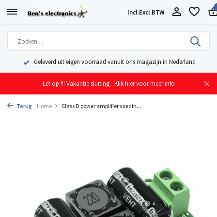
Incl.
Excl.
BTW
Geleverd uit eigen voorraad vanuit ons magazijn in Nederland
Let op !!! Vakantie sluiting.
Klik hier voor meer info
Terug
Home
Class D power amplifier voedin...