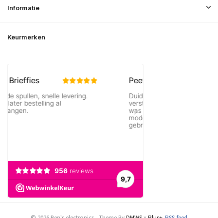
Informatie
Keurmerken
© 2026 Ben's electronics - Theme By
DMWS
x
Plus+
RSS-feed