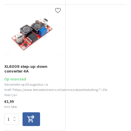
XL6009 step-up-down
converter 4A
Op voorraad
Verzonden op 24 augustus <a
href="https://www.benselectronics.nl/service/vakantiesluiting/">Zie
hier</a>
€3,99
Incl. btw