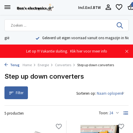
Incl.
Excl.
BTW
Geleverd uit eigen voorraad vanuit ons magazijn in Nederland
Let op !!! Vakantie sluiting.
Klik hier voor meer info
Terug
Home
Energie
Converters
Step up down converters
Step up down converters
Filter
Sorteren op:
Toon:
5 producten