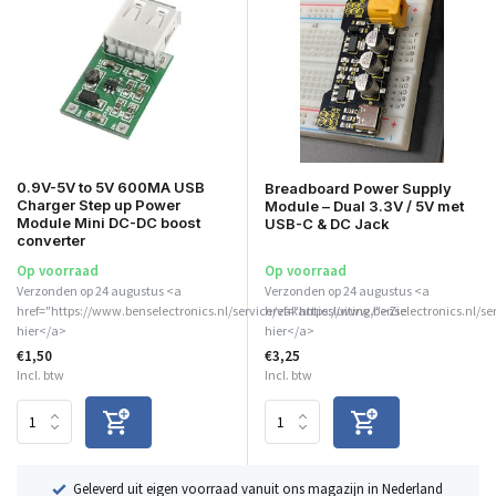
0.9V-5V to 5V 600MA USB
Breadboard Power Supply
Charger Step up Power
Module – Dual 3.3V / 5V met
Module Mini DC-DC boost
USB-C & DC Jack
converter
Op voorraad
Op voorraad
Verzonden op 24 augustus <a
Verzonden op 24 augustus <a
href="https://www.benselectronics.nl/service/vakantiesluiting/">Zie
href="https://www.benselectronics.nl/se
hier</a>
hier</a>
€1,50
€3,25
Incl. btw
Incl. btw
ë
Geleverd uit eigen voorraad vanuit ons magazijn in Nederland