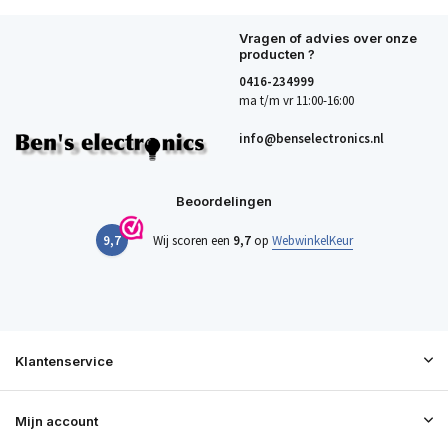
Vragen of advies over onze
producten ?
0416-234999
ma t/m vr 11:00-16:00
info@benselectronics.nl
Beoordelingen
9,7
Wij scoren een
9,7
op
WebwinkelKeur
Klantenservice
Mijn account