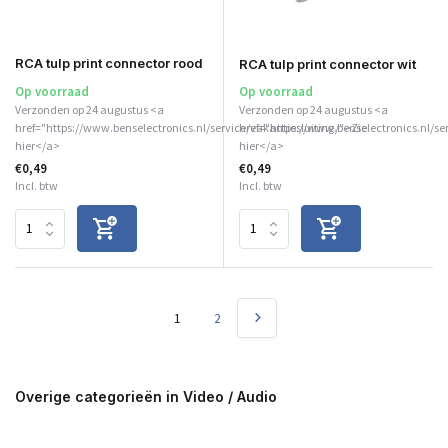
RCA tulp print connector rood
RCA tulp print connector wit
Op voorraad
Op voorraad
Verzonden op 24 augustus <a
Verzonden op 24 augustus <a
href="https://www.benselectronics.nl/service/vakantiesluiting/">Zie
href="https://www.benselectronics.nl/se
hier</a>
hier</a>
€0,49
€0,49
Incl. btw
Incl. btw
1
2
Overige categorieën in Video / Audio