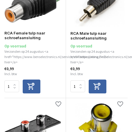
RCA Female tulp naar
RCA Male tulp naar
schroefaansluiting
schroefaansluiting
Op voorraad
Op voorraad
Verzonden op 24 augustus <a
Verzonden op 24 augustus <a
href="https://www.benselectronics.nl/service/vakantiesluiting/">Zie
href="https://www.benselectronics.nl/se
hier</a>
hier</a>
€0,99
€0,99
Incl. btw
Incl. btw