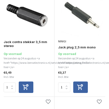
NINIGI
Jack contra stekker 3,5 mm
stereo
Jack plug 2,5 mm mono
Op voorraad
Op voorraad
Verzonden op 24 augustus <a
Verzonden op 24 augustus <a
href="https://www.benselectronics.nl/service/vakantiesluiting/">Zie
href="https://www.benselectronics.nl/se
hier</a>
hier</a>
€0,49
€0,37
Incl. btw
Incl. btw