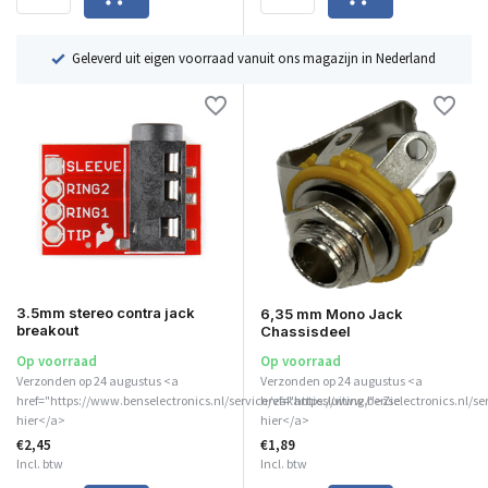
ë
Geleverd uit eigen voorraad vanuit ons magazijn in Nederland
3.5mm stereo contra jack
6,35 mm Mono Jack
breakout
Chassisdeel
Op voorraad
Op voorraad
Verzonden op 24 augustus <a
Verzonden op 24 augustus <a
href="https://www.benselectronics.nl/service/vakantiesluiting/">Zie
href="https://www.benselectronics.nl/se
hier</a>
hier</a>
€2,45
€1,89
Incl. btw
Incl. btw