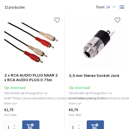
Toon:
32 producten
2 x RCA AUDIO PLUG NAAR 2
3,5 mm Stereo Socket Jack
x RCA AUDIO PLUG 0.75m
Op voorraad
Op voorraad
Verzonden op 24 augustus <a
Verzonden op 24 augustus <a
href="https://www.benselectronics.nl/service/vakantiesluiting/">Zie
href="https://www.benselectronics.nl/se
hier</a>
hier</a>
€1,75
€0,79
Incl. btw
Incl. btw