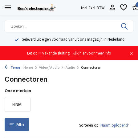
Incl.
Excl.
BTW
Geleverd uit eigen voorraad vanuit ons magazijn in Nederland
Let op !!! Vakantie sluiting.
Klik hier voor meer info
Terug
Home
Video / Audio
Audio
Connectoren
Connectoren
Onze merken
NINIGI
Filter
Sorteren op: