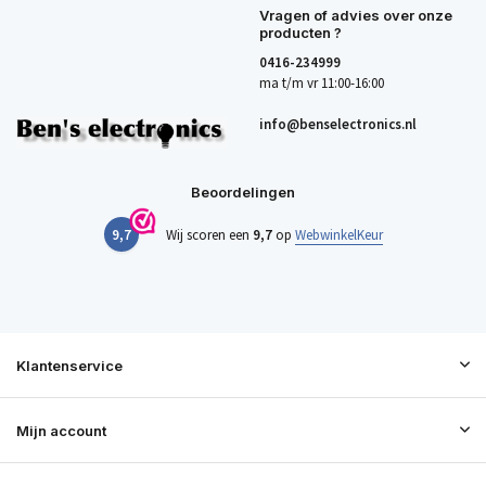
Vragen of advies over onze
producten ?
0416-234999
ma t/m vr 11:00-16:00
info@benselectronics.nl
Beoordelingen
9,7
Wij scoren een
9,7
op
WebwinkelKeur
Klantenservice
Mijn account