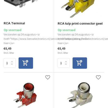
RCA Terminal
RCA tulp print connector geel
Op voorraad
Op voorraad
Verzonden op 24 augustus <a
Verzonden op 24 augustus <a
href="https://www.benselectronics.nl/service/vakantiesluiting/">Zie
href="https://www.benselectronics.nl/se
hier</a>
hier</a>
€0,49
€0,49
Incl. btw
Incl. btw