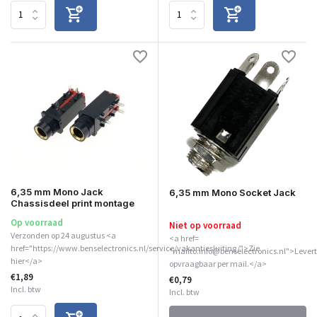
6,35 mm Mono Jack
6,35 mm Mono Socket Jack
Chassisdeel print montage
Op voorraad
Niet op voorraad
Verzonden op 24 augustus <a
<a href=
href="https://www.benselectronics.nl/service/vakantiesluiting/">Zie
"mailto:info@benselectronics.nl">Levert
hier</a>
opvraagbaar per mail.</a>
€1,89
€0,79
Incl. btw
Incl. btw