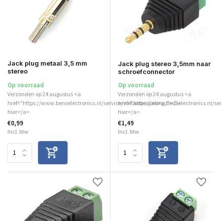
Jack plug metaal 3,5 mm
Jack plug stereo 3,5mm naar
stereo
schroefconnector
Op voorraad
Op voorraad
Verzonden op 24 augustus <a
Verzonden op 24 augustus <a
href="https://www.benselectronics.nl/service/vakantiesluiting/">Zie
href="https://www.benselectronics.nl/se
hier</a>
hier</a>
€0,99
€1,49
Incl. btw
Incl. btw