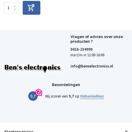
Vragen of advies over onze
producten ?
0416-234999
ma t/m vr 11:00-16:00
info@benselectronics.nl
Beoordelingen
9,7
Wij scoren een
9,7
op
WebwinkelKeur
Klantenservice