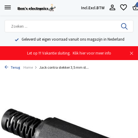
Incl.
Excl.
BTW
Geleverd uit eigen voorraad vanuit ons magazijn in Nederland
Let op !!! Vakantie sluiting.
Klik hier voor meer info
Terug
Home
Jack contra stekker 3,5 mm st...