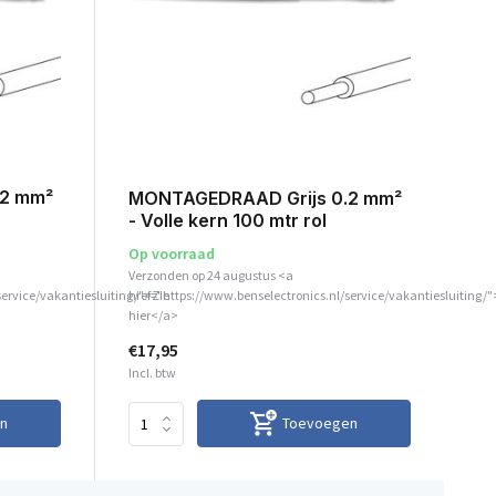
2 mm²
MONTAGEDRAAD Grijs 0.2 mm²
- Volle kern 100 mtr rol
Op voorraad
Verzonden op 24 augustus <a
service/vakantiesluiting/">Zie
href="https://www.benselectronics.nl/service/vakantiesluiting/"
hier</a>
€17,95
Incl. btw
n
Toevoegen