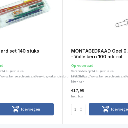
ard set 140 stuks
MONTAGEDRAAD Geel 0.
- Volle kern 100 mtr rol
ad
Op voorraad
p 24 augustus <a
Verzonden op 24 augustus <a
//www.benselectronics.nl/service/vakantiesluiting/">Zie
href="https://www.benselectronics.nl/
hier</a>
€17,95
Incl. btw
Toevoegen
Toevoege