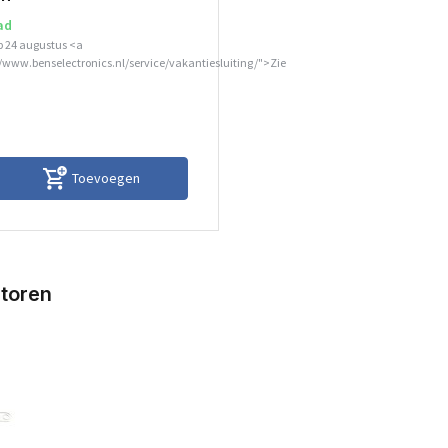
ad
p 24 augustus <a
//www.benselectronics.nl/service/vakantiesluiting/">Zie
Toevoegen
ctoren