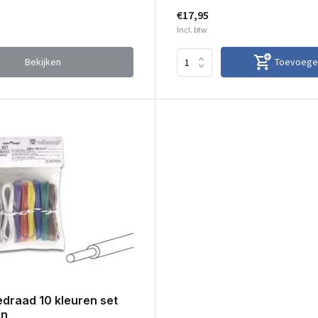
€17,95
Incl. btw
Bekijken
Toevoege
draad 10 kleuren set
rn