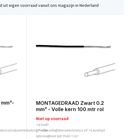
 uit eigen voorraad vanuit ons magazijn in Nederland
 mm²-
MONTAGEDRAAD Zwart 0.2
mm² - Volle kern 100 mtr rol
Niet op voorraad
<a href=
service/vakantiesluiting/">Zie
"mailto:info@benselectronics.nl">Levertijd
opvraagbaar per mail.</a>