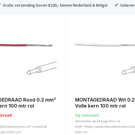
Gratis verzending boven €100,- binnen Nederland & België
Geleverd
EDRAAD Rood 0.2 mm²
MONTAGEDRAAD Wit 0.2
kern 100 mtr rol
Volle kern 100 mtr rol
orraad
Op voorraad
Verzonden op 24 augustus <a
@benselectronics.nl">Levertijd
href="https://www.benselectronics.nl/
 per mail.</a>
hier</a>