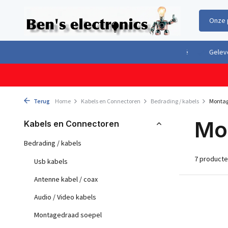
Onze 
Gratis verzending boven €100,- binnen Nederland & België
Geleverd 
Terug
Home
Kabels en Connectoren
Bedrading / kabels
Montag
Mo
Kabels en Connectoren
Bedrading / kabels
7 product
Usb kabels
Antenne kabel / coax
Audio / Video kabels
Montagedraad soepel