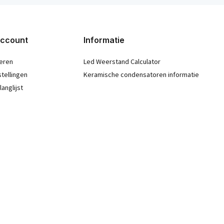
account
Informatie
eren
Led Weerstand Calculator
stellingen
Keramische condensatoren informatie
langlijst