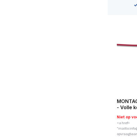
MONTAG
- Volle 
Niet op vo
<a href=
"mailto:info
opvraagbaar