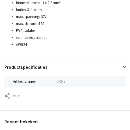
binnendiameter: 1 x 0.2 mm²
buiten Ø: 1.4mm
max. spanning: 30V
max. stroom: 4.3A
PVC isolatie
vertinde koperdraad
AWG24
Productspecificaties
Artikelnummer
VR5.7
Delen
Recent bekeken