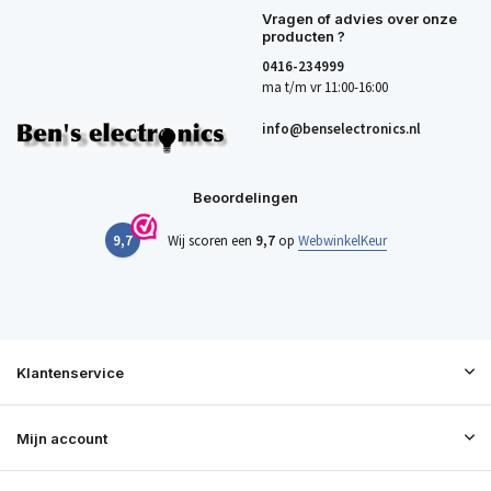
Vragen of advies over onze
producten ?
0416-234999
ma t/m vr 11:00-16:00
info@benselectronics.nl
Beoordelingen
9,7
Wij scoren een
9,7
op
WebwinkelKeur
Klantenservice
Mijn account