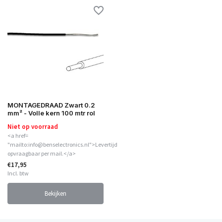
MONTAGEDRAAD Zwart 0.2
mm² - Volle kern 100 mtr rol
Niet op voorraad
<a href=
"mailto:info@benselectronics.nl">Levertijd
opvraagbaar per mail.</a>
€17,95
Incl. btw
Bekijken