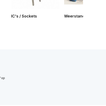
IC's / Sockets
Weerstand
7
op