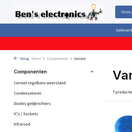
Onze 
Gratis verzending boven €100,- binnen Nederland & België
Geleverd 
Terug
Home
Componenten
Varistor
Var
Componenten
Cermet regelbare weerstand
7 product
Condensatoren
Diodes-gelijkrichters
IC's / Sockets
Infrarood