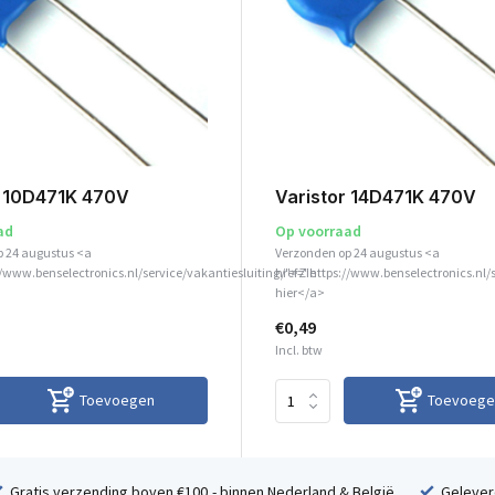
r 10D471K 470V
Varistor 14D471K 470V
ad
Op voorraad
p 24 augustus <a
Verzonden op 24 augustus <a
//www.benselectronics.nl/service/vakantiesluiting/">Zie
href="https://www.benselectronics.nl/
hier</a>
€0,49
Incl. btw
Toevoegen
Toevoege
Gratis verzending boven €100,- binnen Nederland & België
Geleverd