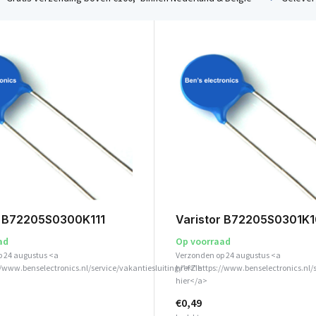
r B72205S0300K111
Varistor B72205S0301K1
ad
Op voorraad
p 24 augustus <a
Verzonden op 24 augustus <a
//www.benselectronics.nl/service/vakantiesluiting/">Zie
href="https://www.benselectronics.nl/
hier</a>
€0,49