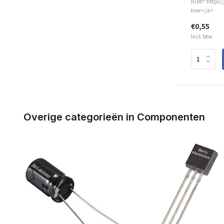
href="https:
hier</a>
€0,55
Incl. btw
Overige categorieën in Componenten