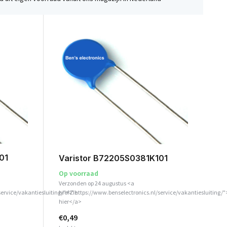
01
Varistor B72205S0381K101
Op voorraad
Verzonden op 24 augustus <a
service/vakantiesluiting/">Zie
href="https://www.benselectronics.nl/service/vakantiesluiting/"
hier</a>
€0,49