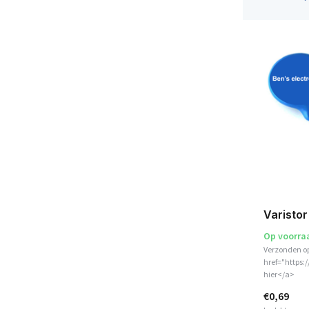
Varisto
Op voorra
Verzonden o
href="https:
hier</a>
€0,69