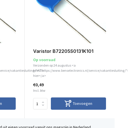
Varistor B72205S0131K101
Op voorraad
Verzonden op 24 augustus <a
service/vakantiesluiting/">Zie
href="https://www.benselectronics.nl/service/vakantiesluiting/"
hier</a>
€0,49
Incl. btw
n
Toevoegen
 uit eigen voorraad vanuit ons magazijn in Nederland