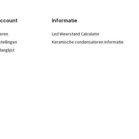
account
Informatie
eren
Led Weerstand Calculator
stellingen
Keramische condensatoren informatie
langlijst