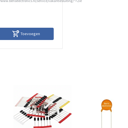
//www.benselectronics.nl/service/vakantiesluiting/">Zie
Toevoegen