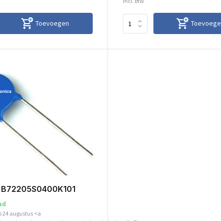
Incl. btw
Toevoegen
Toevoege
r B72205S0400K101
ad
p 24 augustus <a