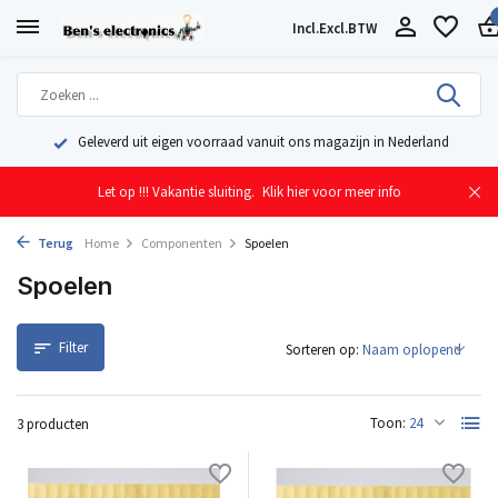
Incl.
Excl.
BTW
Geleverd uit eigen voorraad vanuit ons magazijn in Nederland
Let op !!! Vakantie sluiting.
Klik hier voor meer info
Terug
Home
Componenten
Spoelen
Spoelen
Filter
Sorteren op:
Toon:
3 producten