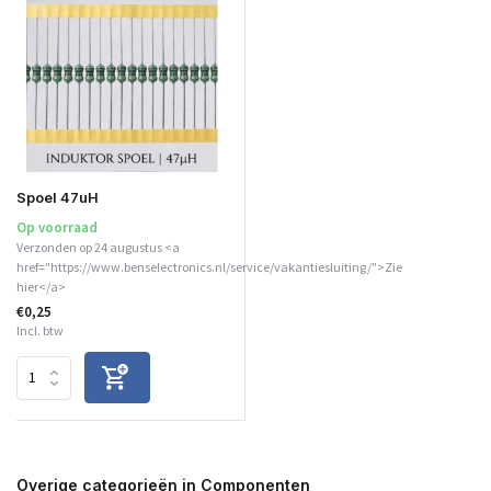
Spoel 47uH
Op voorraad
Verzonden op 24 augustus <a
href="https://www.benselectronics.nl/service/vakantiesluiting/">Zie
hier</a>
€0,25
Incl. btw
Overige categorieën in Componenten