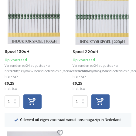
Spoel 100uH
Spoel 220uH
Op voorraad
Op voorraad
Verzonden op 24 augustus <a
Verzonden op 24 augustus <a
href="https://www.benselectronics.nl/service/vakantiesluiting/">Zie
href="https://www.benselectronics.nl/se
hier</a>
hier</a>
€0,25
€0,25
Incl. btw
Incl. btw
ë
Geleverd uit eigen voorraad vanuit ons magazijn in Nederland