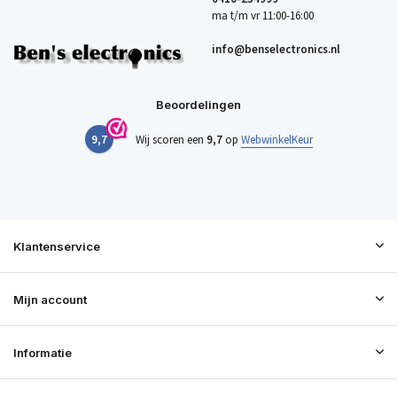
ma t/m vr 11:00-16:00
info@benselectronics.nl
Beoordelingen
9,7
Wij scoren een
9,7
op
WebwinkelKeur
Klantenservice
Mijn account
Informatie