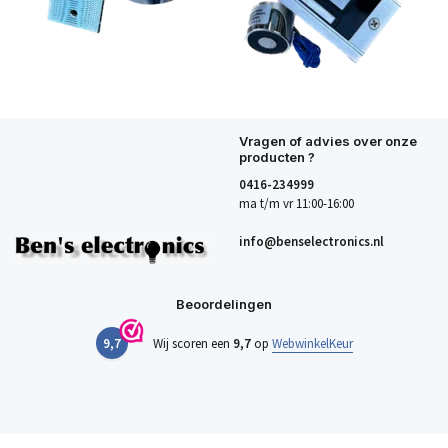
Vragen of advies over onze
producten ?
0416-234999
ma t/m vr 11:00-16:00
info@benselectronics.nl
Beoordelingen
9,7
Wij scoren een
9,7
op
WebwinkelKeur