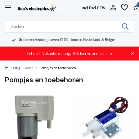
Incl.
Excl.
BTW
Geleverd uit eigen voorraad vanuit ons magazijn in Nederland
Let op !!! Vakantie sluiting.
Klik hier voor meer info
Terug
Home
Pompjes en toebehoren
Pompjes en toebehoren