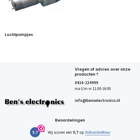
Luchtpompjes
Vragen of advies over onze
producten ?
0416-234999
ma t/m vr 11:00-16:00
info@benselectronics.nl
Beoordelingen
9,7
Wij scoren een
9,7
op
WebwinkelKeur