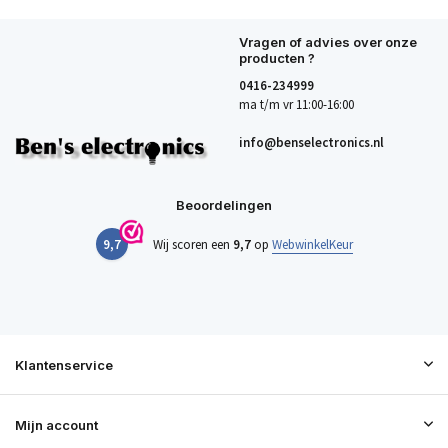
Vragen of advies over onze
producten ?
0416-234999
ma t/m vr 11:00-16:00
info@benselectronics.nl
Beoordelingen
9,7
Wij scoren een
9,7
op
WebwinkelKeur
Klantenservice
Mijn account