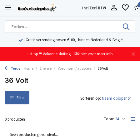
Incl.
Excl.
BTW
België
Geleverd uit eigen voorraad vanuit ons magazijn in Nede
Let op !!! Vakantie sluiting.
Klik hier voor meer info
Terug
Home
Energie
Voedingen / adapters
36 Volt
36 Volt
Filter
Sorteren op:
Toon:
0 producten
Geen producten gevonden!...