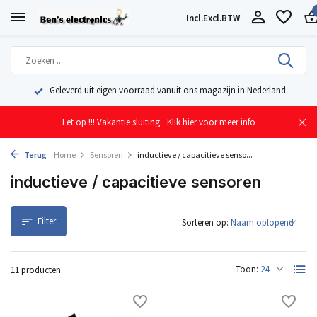
Incl.
Excl.
BTW
Geleverd uit eigen voorraad vanuit ons magazijn in Nederland
Let op !!! Vakantie sluiting.
Klik hier voor meer info
Terug
Home
Sensoren
inductieve / capacitieve senso...
inductieve / capacitieve sensoren
Filter
Sorteren op:
Toon:
11 producten