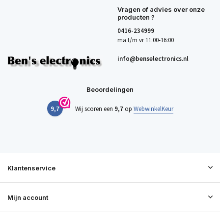
Vragen of advies over onze
producten ?
0416-234999
ma t/m vr 11:00-16:00
info@benselectronics.nl
Beoordelingen
9,7
Wij scoren een
9,7
op
WebwinkelKeur
Klantenservice
Mijn account