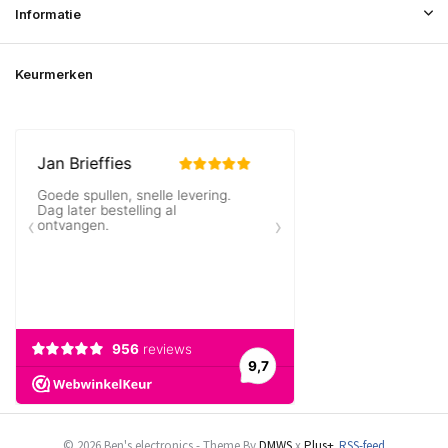
Informatie
Keurmerken
© 2026 Ben's electronics - Theme By
DMWS
x
Plus+
RSS-feed