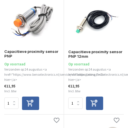
Capacitieve proximity sensor
Capacitieve proximity sensor
PNP
PNP 12mm
Op voorraad
Op voorraad
Verzonden op 24 augustus <a
Verzonden op 24 augustus <a
href="https://www.benselectronics.nl/service/vakantiesluiting/">Zie
href="https://www.benselectronics.nl/se
hier</a>
hier</a>
€11,95
€12,95
Incl. btw
Incl. btw