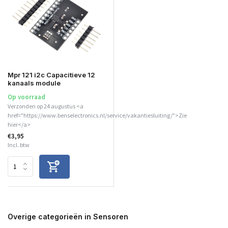
Mpr 121 i2c Capacitieve 12
kanaals module
Op voorraad
Verzonden op 24 augustus <a
href="https://www.benselectronics.nl/service/vakantiesluiting/">Zie
hier</a>
€3,95
Incl. btw
Overige categorieën in Sensoren