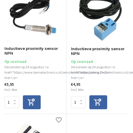
Inductieve proximity sensor
Inductieve proximity sensor
NPN
NPN
Op voorraad
Op voorraad
Verzonden op 24 augustus <a
Verzonden op 24 augustus <a
href="https://www.benselectronics.nl/service/vakantiesluiting/">Zie
href="https://www.benselectronics.nl/se
hier</a>
hier</a>
€5,95
€4,95
Incl. btw
Incl. btw