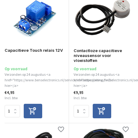
Capacitieve Touch relais 12V
Contactloze capacitieve
niveausensor voor
vloeistoffen
Op voorraad
Op voorraad
Verzonden op 24 augustus <a
Verzonden op 24 augustus <a
href="https://www.benselectronics.nl/service/vakantiesluiting/">Zie
href="https://www.benselectronics.nl/se
hier</a>
hier</a>
€4,95
€9,95
Incl. btw
Incl. btw