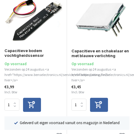
Capacitieve bodem
Capacitieve en schakelaar en
vochtigheidssensor
met blauwe verlichting
Op voorraad
Op voorraad
Verzonden op 24 augustus <a
Verzonden op 24 augustus <a
href="https://www.benselectronics.nl/service/vakantiesluiting/">Zie
href="https://www.benselectronics.nl/se
hier</a>
hier</a>
€3,99
€3,45
Incl. btw
Incl. btw
ë
Geleverd uit eigen voorraad vanuit ons magazijn in Nederland