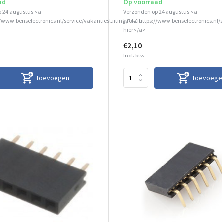
ad
Op voorraad
p 24 augustus <a
Verzonden op 24 augustus <a
//www.benselectronics.nl/service/vakantiesluiting/">Zie
href="https://www.benselectronics.nl/
hier</a>
€2,10
Incl. btw
Toevoegen
Toevoege