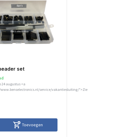
header set
ad
p 24 augustus <a
//www.benselectronics.nl/service/vakantiesluiting/">Zie
Toevoegen