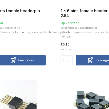
nts female headerpin
1 x 6 pins female header
2.54
ad
Op voorraad
p 24 augustus <a
Verzonden op 24 augustus <a
//www.benselectronics.nl/service/vakantiesluiting/">Zie
href="https://www.benselectronics.nl/
hier</a>
€0,15
Incl. btw
Toevoegen
Toevoege