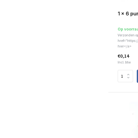
1 x 6 pu
Op voorra
Verzonden o
href="https:
hier</a>
€0,14
Incl. btw