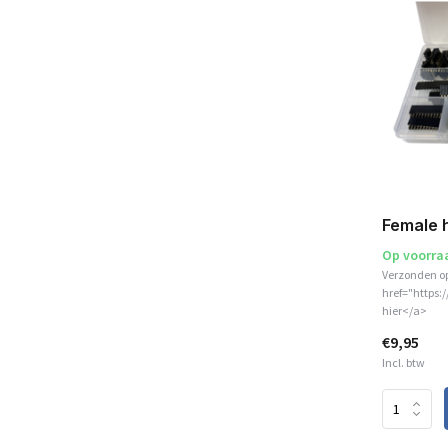
Female 
Op voorra
Verzonden o
href="https:
hier</a>
€9,95
Incl. btw