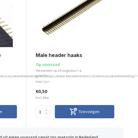
s
Male header haaks
Op voorraad
Verzonden op 24 augustus <a
service/vakantiesluiting/">Zie
href="https://www.benselectronics.nl/service/vakantiesluiting/"
hier</a>
€0,50
Incl. btw
n
Toevoegen
 uit eigen voorraad vanuit ons magazijn in Nederland