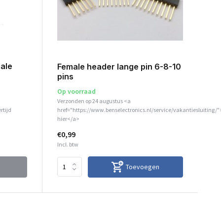
male
Female header lange pin 6-8-10
pins
Op voorraad
Verzonden op 24 augustus <a
rtijd
href="https://www.benselectronics.nl/service/vakantiesluiting/"
hier</a>
€0,99
Incl. btw
Toevoegen