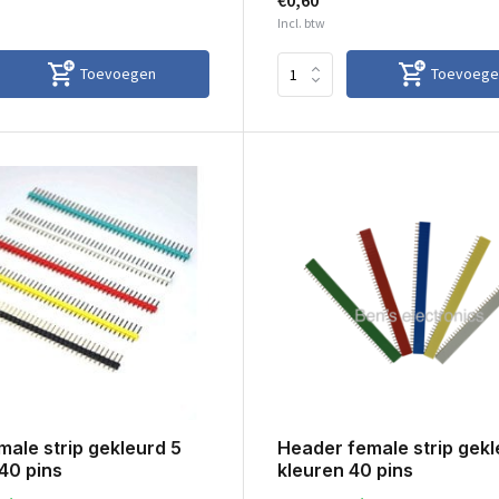
€0,60
Incl. btw
Toevoegen
Toevoege
ale strip gekleurd 5
Header female strip gekl
40 pins
kleuren 40 pins