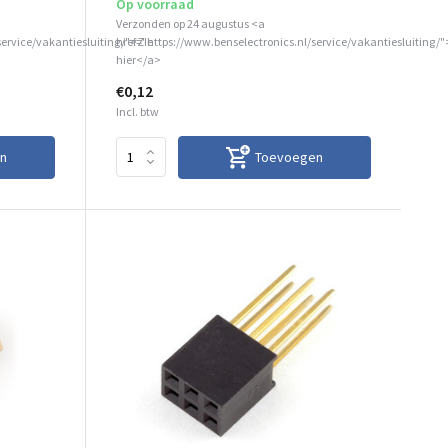
Op voorraad
Verzonden op 24 augustus <a
service/vakantiesluiting/">Zie
href="https://www.benselectronics.nl/service/vakantiesluiting/"
hier</a>
€0,12
Incl. btw
n
Toevoegen