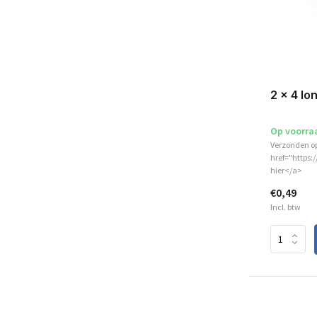
2 x 4 lo
Op voorra
Verzonden o
href="https:
hier</a>
€0,49
Incl. btw