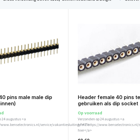
40 pins male male dip
Header female 40 pins t
pinnen)
gebruiken als dip socket
ad
Op voorraad
p 24 augustus <a
Verzonden op 24 augustus <a
//www.benselectronics.nl/service/vakantiesluiting/">Zie
href="https://www.benselectronics.nl/
hier</a>