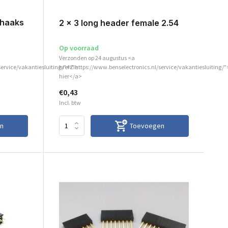
 haaks
2 x 3 long header female 2.54
Op voorraad
Verzonden op 24 augustus <a
service/vakantiesluiting/">Zie
href="https://www.benselectronics.nl/service/vakantiesluiting/"
hier</a>
€0,43
Incl. btw
n
Toevoegen