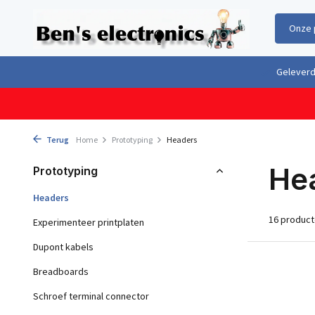
Onze 
Gratis verzending boven €100,- binnen Nederland & België
Geleverd 
Terug
Home
Prototyping
Headers
He
Prototyping
Headers
16 produc
Experimenteer printplaten
Dupont kabels
Breadboards
Schroef terminal connector