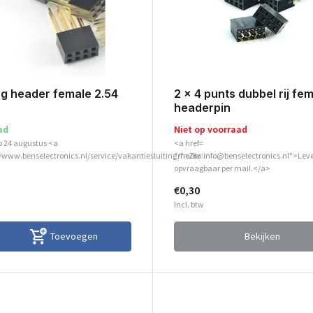
ng header female 2.54
2 x 4 punts dubbel rij fe
headerpin
ad
Niet op voorraad
p 24 augustus <a
<a href=
//www.benselectronics.nl/service/vakantiesluiting/">Zie
"mailto:info@benselectronics.nl">Leve
opvraagbaar per mail.</a>
€0,30
Incl. btw
Toevoegen
Bekijken