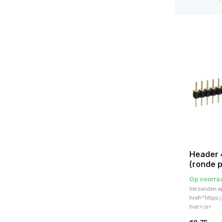
Header 
(ronde 
Op voorra
Verzonden o
href="https:
hier</a>