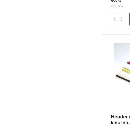
€0,75
Incl. btw
Header m
kleuren 