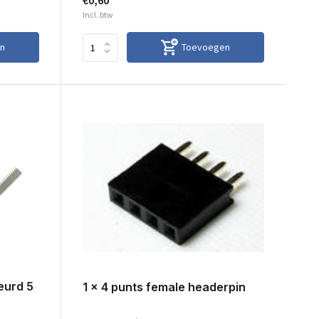
€0,60
Incl. btw
n
Toevoegen
eurd 5
1 x 4 punts female headerpin