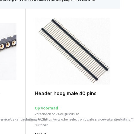
e
Header hoog male 40 pins
Op voorraad
Verzonden op 24 augustus <a
service/vakantiesluiting/">Zie
href="https://www.benselectronics.nl/service/vakantiesluiting/"
hier</a>