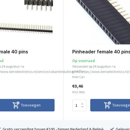
male 40 pins
Pinheader female 40 pin
ad
Op voorraad
p 24 augustus <a
Verzonden op 24 augustus <a
//www.benselectronics.nl/service/vakantiesluiting/">Zie
href="https://www.benselectronics.nl/
hier</a>
€0,46
Incl. btw
Toevoegen
Toevoege
Gratis verzending boven €100,- binnen Nederland & België
Geleverd