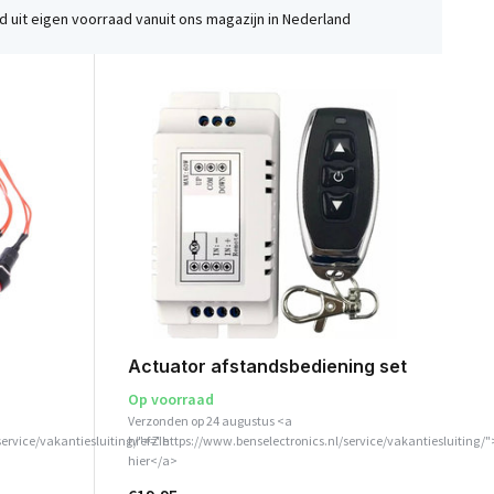
 uit eigen voorraad vanuit ons magazijn in Nederland
Actuator afstandsbediening set
Op voorraad
Verzonden op 24 augustus <a
service/vakantiesluiting/">Zie
href="https://www.benselectronics.nl/service/vakantiesluiting/"
hier</a>