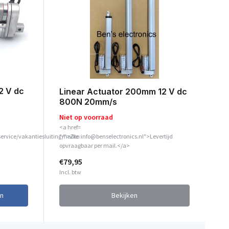
2 V dc
Linear Actuator 200mm 12 V dc
800N 20mm/s
Niet op voorraad
<a href=
service/vakantiesluiting/">Zie
"mailto:info@benselectronics.nl">Levertijd
opvraagbaar per mail.</a>
€79,95
Incl. btw
n
Bekijken