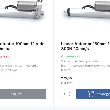
Actuator 100mm 12 V dc
Linear Actuator 150mm 1
0mm/s
800N 20mm/s
orraad
Op voorraad
Verzonden op 24 augustus <a
@benselectronics.nl">Levertijd
href="https://www.benselectronics.nl/
 per mail.</a>
hier</a>
€79,95
Incl. btw
Bekijken
Toevoege