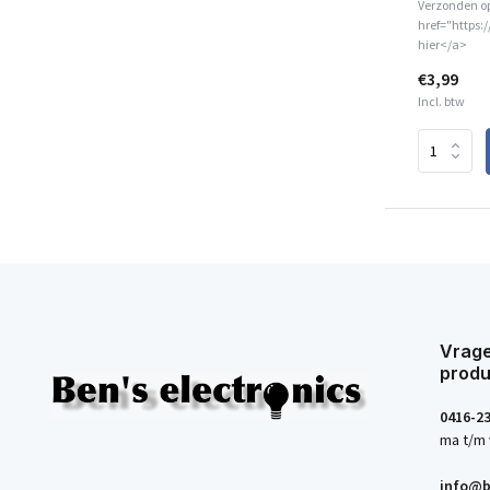
Verzonden o
href="https:
hier</a>
€3,99
Incl. btw
Vrage
produ
0416-2
ma t/m 
info@b