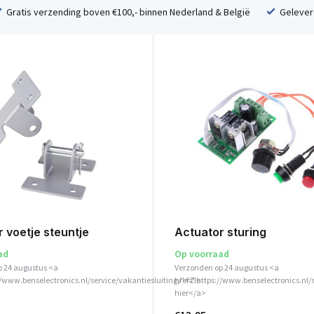
Gratis verzending boven €100,- binnen Nederland & België
Geleverd
 voetje steuntje
Actuator sturing
ad
Op voorraad
p 24 augustus <a
Verzonden op 24 augustus <a
//www.benselectronics.nl/service/vakantiesluiting/">Zie
href="https://www.benselectronics.nl/
hier</a>