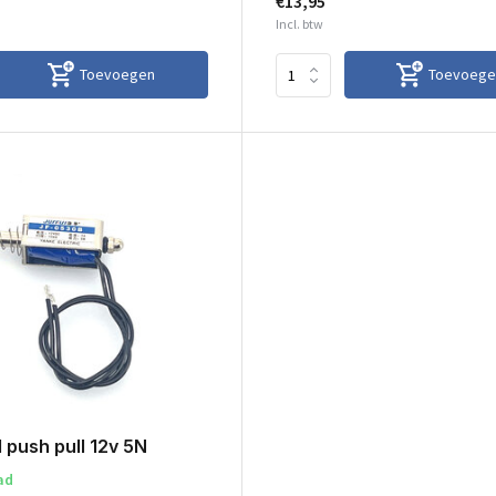
€13,95
Incl. btw
Toevoegen
Toevoege
 push pull 12v 5N
ad