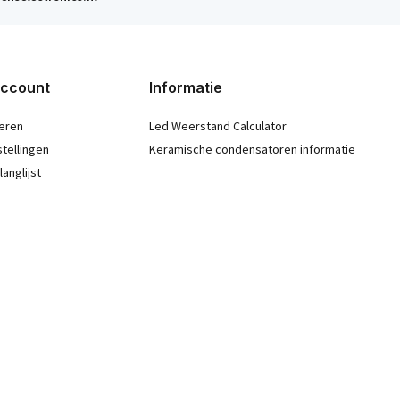
account
Informatie
eren
Led Weerstand Calculator
stellingen
Keramische condensatoren informatie
langlijst