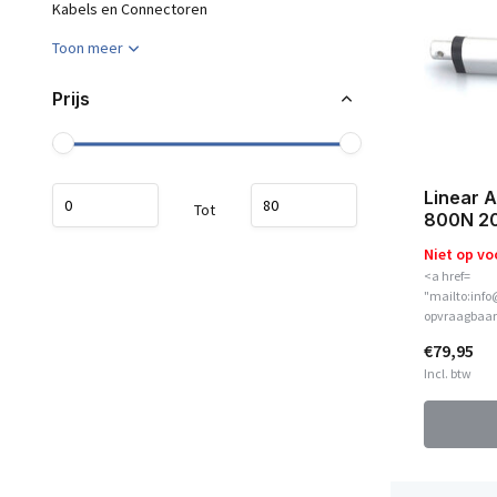
Kabels en Connectoren
Toon meer
Prijs
Linear 
Tot
800N 2
Niet op vo
<a href=
"mailto:info
opvraagbaar
€79,95
Incl. btw