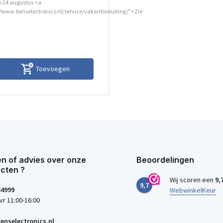
p 24 augustus <a
//www.benselectronics.nl/service/vakantiesluiting/">Zie
Toevoegen
n of advies over onze
Beoordelingen
cten ?
Wij scoren een
9,
9,7
34999
WebwinkelKeur
vr 11:00-16:00
enselectronics.nl