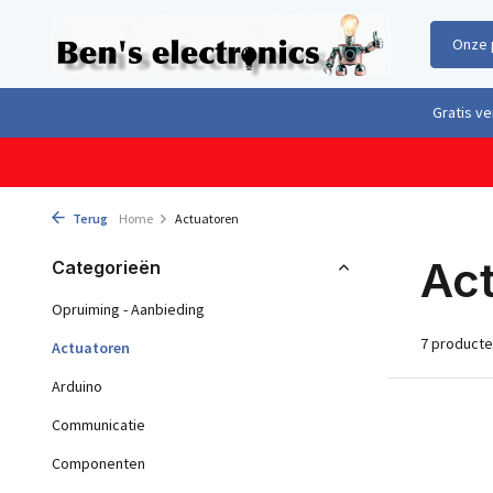
Onze 
Gratis verzending boven €100,- binnen Nederland & België
Geleverd 
Terug
Home
Actuatoren
Ac
Categorieën
Opruiming - Aanbieding
7 product
Actuatoren
Arduino
Communicatie
Componenten