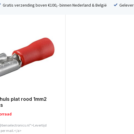
Gratis verzending boven €100,- binnen Nederland & België
Geleverd
huls plat rood 1mm2
ks
orraad
@benselectronics.nl">Levertijd
 per mail.</a>