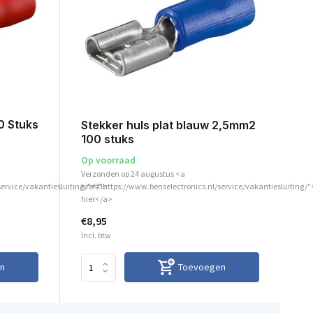
0 Stuks
Stekker huls plat blauw 2,5mm2
100 stuks
Op voorraad
Verzonden op 24 augustus <a
service/vakantiesluiting/">Zie
href="https://www.benselectronics.nl/service/vakantiesluiting/"
hier</a>
€8,95
Incl. btw
n
Toevoegen