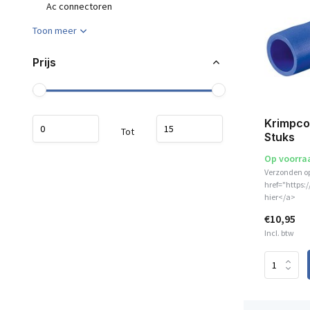
Ac connectoren
Toon meer
Prijs
Krimpco
Tot
Stuks
Op voorra
Verzonden o
href="https:
hier</a>
€10,95
Incl. btw