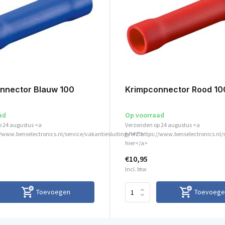
nnector Blauw 100
Krimpconnector Rood 10
ad
Op voorraad
p 24 augustus <a
Verzonden op 24 augustus <a
//www.benselectronics.nl/service/vakantiesluiting/">Zie
href="https://www.benselectronics.nl/
hier</a>
€10,95
Incl. btw
Toevoegen
Toevoege