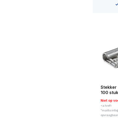
Stekker 
100 stu
Niet op vo
<a href=
"mailto:info
opvraagbaar