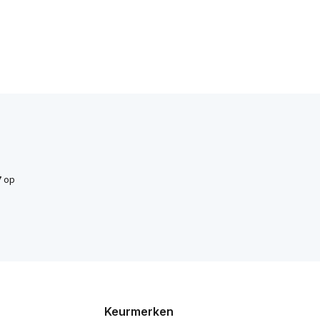
7
op
Keurmerken