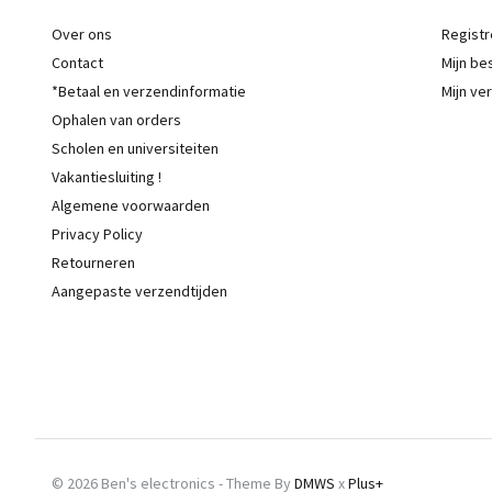
Over ons
Registr
Contact
Mijn be
*Betaal en verzendinformatie
Mijn ver
Ophalen van orders
Scholen en universiteiten
Vakantiesluiting !
Algemene voorwaarden
Privacy Policy
Retourneren
Aangepaste verzendtijden
© 2026 Ben's electronics - Theme By
DMWS
x
Plus+