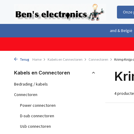
Onze 
Gratis verzending boven €100,- binnen Nederland & België
Geleverd 
Terug
Home
Kabels en Connectoren
Connectoren
Krimp Knijp 
Kri
Kabels en Connectoren
Bedrading / kabels
4 product
Connectoren
Power connectoren
D-sub connectoren
Usb connectoren