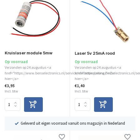
Kruislaser module 5mw
Laser 5v 25mA rood
Op voorraad
Op voorraad
Verzonden op 24 augustus <a
Verzonden op 24 augustus <a
href="https://www.benselectronics.nl/service/vakantiesluiting/">Zie
href="https://www.benselectronics.nl/se
hier</a>
hier</a>
€3,95
€1,40
Incl. btw
Incl. btw
ë
Geleverd uit eigen voorraad vanuit ons magazijn in Nederland