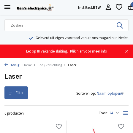
Incl.
Excl.
BTW
Geleverd uit eigen voorraad vanuit ons magazijn in Nederland
Let op !!! Vakantie sluiting.
Klik hier voor meer info
Terug
Home
Led / verlichting
Laser
Laser
Filter
Sorteren op:
Toon:
6 producten