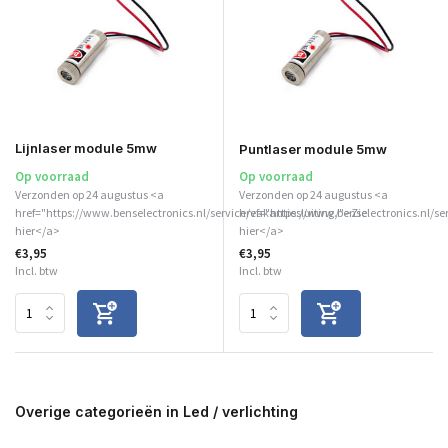
Lijnlaser module 5mw
Puntlaser module 5mw
Op voorraad
Op voorraad
Verzonden op 24 augustus <a
Verzonden op 24 augustus <a
href="https://www.benselectronics.nl/service/vakantiesluiting/">Zie
href="https://www.benselectronics.nl/se
hier</a>
hier</a>
€3,95
€3,95
Incl. btw
Incl. btw
Overige categorieën in Led / verlichting