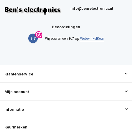
info@benselectronics.nl
Beoordelingen
9,7
Wij scoren een
9,7
op
WebwinkelKeur
Klantenservice
Mijn account
Informatie
Keurmerken