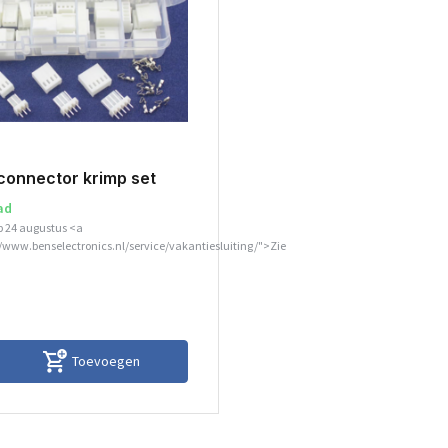
connector krimp set
ad
p 24 augustus <a
//www.benselectronics.nl/service/vakantiesluiting/">Zie
Toevoegen