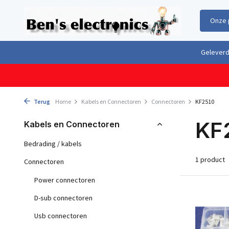
Onze 
Gratis verzending boven €100,- binnen Nederland & België
Geleverd 
Terug
Home
Kabels en Connectoren
Connectoren
KF2510
KF
Kabels en Connectoren
Bedrading / kabels
1 product
Connectoren
Power connectoren
D-sub connectoren
Usb connectoren