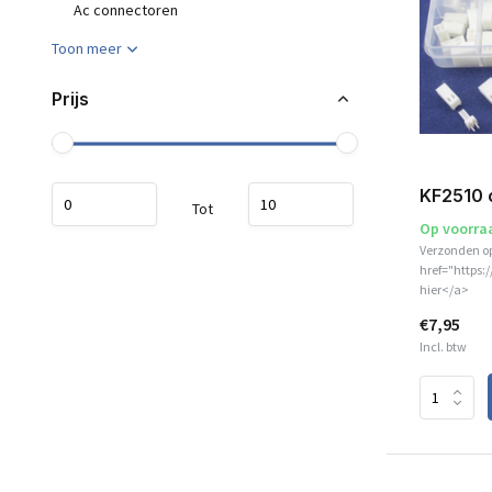
Ac connectoren
Toon meer
Prijs
KF2510 
Tot
Op voorra
Verzonden o
href="https:
hier</a>
€7,95
Incl. btw