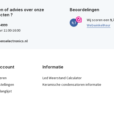
n of advies over onze
Beoordelingen
cten ?
Wij scoren een
9,
9,7
34999
WebwinkelKeur
vr 11:00-16:00
enselectronics.nl
account
Informatie
eren
Led Weerstand Calculator
stellingen
Keramische condensatoren informatie
langlijst