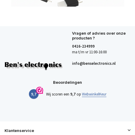
Vragen of advies over onze
producten ?
0416-234999
ma t/m vr 11:00-16:00
info@benselectronics.nl
Beoordelingen
9,7
Wij scoren een
9,7
op
WebwinkelKeur
Klantenservice