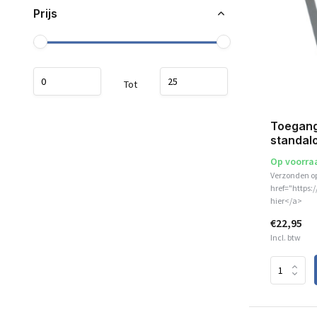
Prijs
Tot
Toegangs
standal
Op voorra
Verzonden o
href="https:
hier</a>
€22,95
Incl. btw