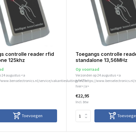
 controlle reader rfid
Toegangs controlle reade
one 125khz
standalone 13,56MHz
ad
Op voorraad
p 24 augustus <a
Verzonden op 24 augustus <a
//www.benselectronics.nl/service/vakantiesluiting/">Zie
href="https://www.benselectronics.nl/
hier</a>
€22,95
Incl. btw
Toevoegen
Toevoege