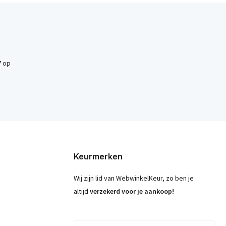
7
op
Keurmerken
Wij zijn lid van WebwinkelKeur, zo ben je
altijd
verzekerd voor je aankoop!