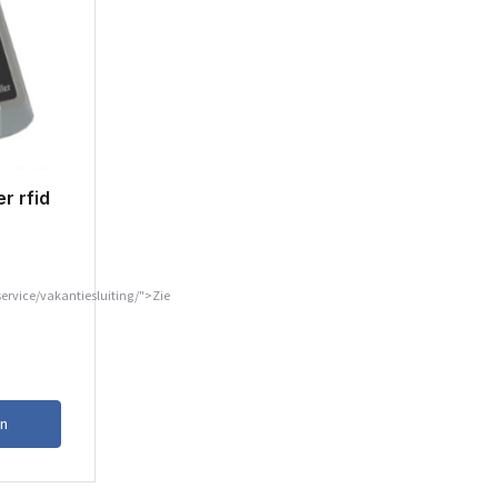
r rfid
service/vakantiesluiting/">Zie
n