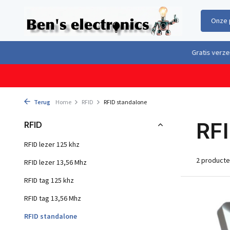
Onze 
Gratis verzending boven €100,- binnen Nederland & België
Geleverd 
Terug
Home
RFID
RFID standalone
RF
RFID
RFID lezer 125 khz
2 product
RFID lezer 13,56 Mhz
RFID tag 125 khz
RFID tag 13,56 Mhz
RFID standalone