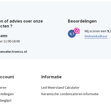
n of advies over onze
Beoordelingen
cten ?
Wij scoren een
9,
9,7
34999
WebwinkelKeur
vr 11:00-16:00
enselectronics.nl
account
Informatie
eren
Led Weerstand Calculator
stellingen
Keramische condensatoren informatie
langlijst