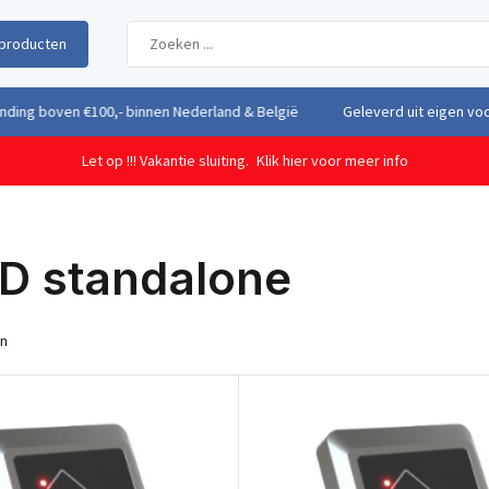
producten
uit eigen voorraad vanuit ons magazijn in Nederland
Gratis verzendi
Let op !!! Vakantie sluiting.
Klik hier voor meer info
ID standalone
en