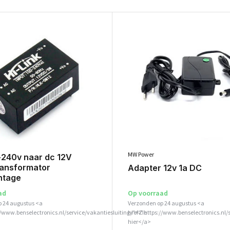
MW Power
-240v naar dc 12V
ransformator
Adapter 12v 1a DC
ntage
ad
Op voorraad
p 24 augustus <a
Verzonden op 24 augustus <a
//www.benselectronics.nl/service/vakantiesluiting/">Zie
href="https://www.benselectronics.nl/
hier</a>