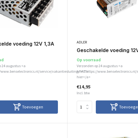
ADLER
elde voeding 12V 1,3A
Geschakelde voeding 12
ad
Op voorraad
p 24 augustus <a
Verzonden op 24 augustus <a
//www.benselectronics.nl/service/vakantiesluiting/">Zie
href="https://www.benselectronics.nl/
hier</a>
€14,95
Incl. btw
Toevoegen
Toevoege