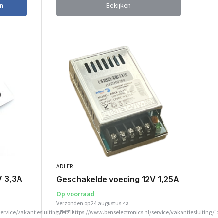
n
Bekijken
ADLER
V 3,3A
Geschakelde voeding 12V 1,25A
Op voorraad
Verzonden op 24 augustus <a
service/vakantiesluiting/">Zie
href="https://www.benselectronics.nl/service/vakantiesluiting/"