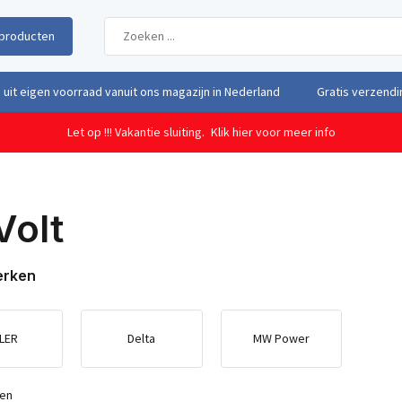
producten
uit eigen voorraad vanuit ons magazijn in Nederland
Gratis verzendi
Let op !!! Vakantie sluiting.
Klik hier voor meer info
Volt
erken
LER
Delta
MW Power
ten