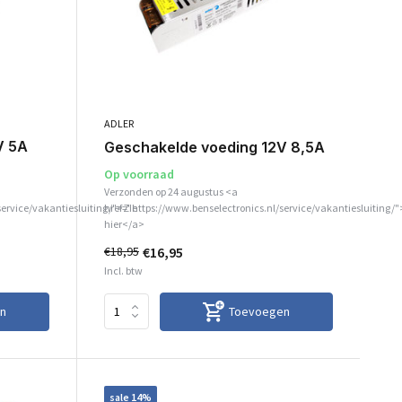
ADLER
V 5A
Geschakelde voeding 12V 8,5A
Op voorraad
Verzonden op 24 augustus <a
service/vakantiesluiting/">Zie
href="https://www.benselectronics.nl/service/vakantiesluiting/"
hier</a>
€16,95
€18,95
Incl. btw
n
Toevoegen
sale 14%