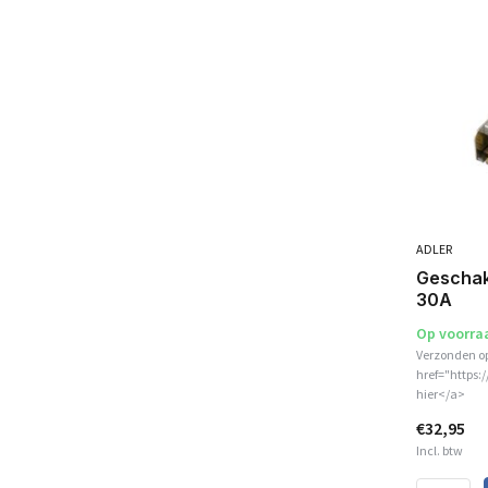
ADLER
Geschak
30A
Op voorra
Verzonden o
href="https:
hier</a>
€32,95
Incl. btw