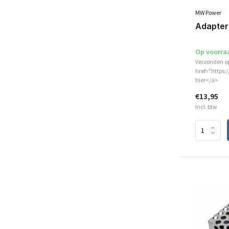
MW Power
Adapter
Op voorra
Verzonden o
href="https:
hier</a>
€13,95
Incl. btw