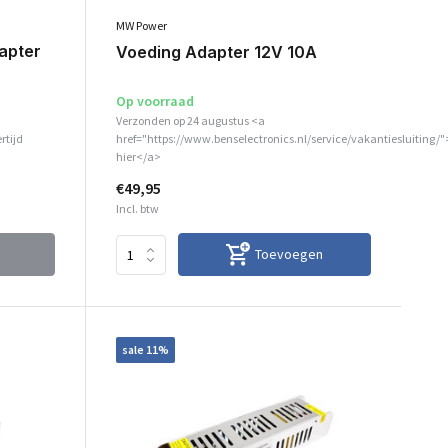
MW Power
apter
Voeding Adapter 12V 10A
Op voorraad
Verzonden op 24 augustus <a
rtijd
href="https://www.benselectronics.nl/service/vakantiesluiting/"
hier</a>
€49,95
Incl. btw
Toevoegen
sale 11%