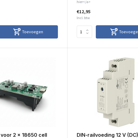
hier</a>
€12,95
Incl. btw
Toevoegen
Toevoege
voor 2 x 18650 cell
DIN-railvoeding 12 V (DC)