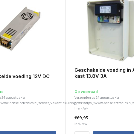
Geschakelde voeding in
kast 13.8V 3A
elde voeding 12V DC
ad
Op voorraad
p 24 augustus <a
Verzonden op 24 augustus <a
//www.benselectronics.nl/service/vakantiesluiting/">Zie
href="https://www.benselectronics.nl/
hier</a>
€69,95
Incl. btw