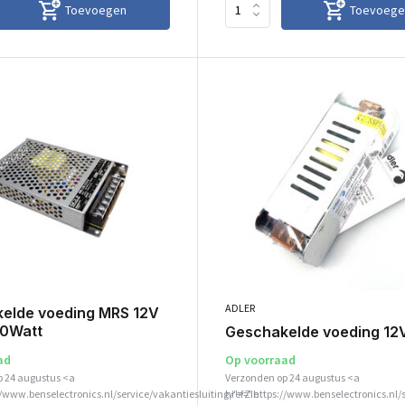
Toevoegen
Toevoege
ADLER
elde voeding MRS 12V
50Watt
Geschakelde voeding 12
ad
Op voorraad
p 24 augustus <a
Verzonden op 24 augustus <a
//www.benselectronics.nl/service/vakantiesluiting/">Zie
href="https://www.benselectronics.nl/