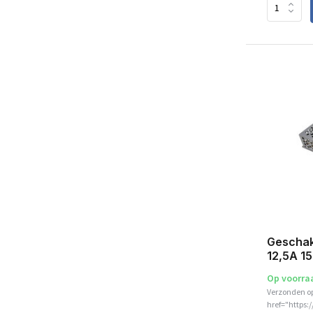
Geschak
12,5A 1
Op voorra
Verzonden o
href="https: