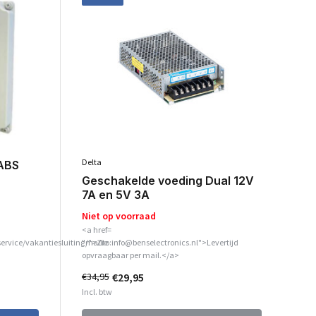
Delta
 ABS
Geschakelde voeding Dual 12V
7A en 5V 3A
Niet op voorraad
<a href=
service/vakantiesluiting/">Zie
"mailto:info@benselectronics.nl">Levertijd
opvraagbaar per mail.</a>
€29,95
€34,95
Incl. btw