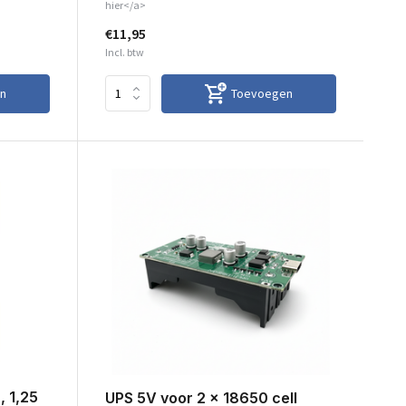
hier</a>
€11,95
Incl. btw
n
Toevoegen
, 1,25
UPS 5V voor 2 x 18650 cell