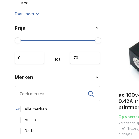
6 Volt
Toon meer
Prijs
Tot
Merken
ac 100v
0.42A t
printmo
Alle merken
Op voorra
ADLER
Verzonden o
href="https:
Delta
hier</a>