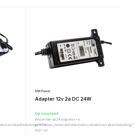
MW Power
Adapter 12v 2a DC 24W
Op voorraad
Verzonden op 24 augustus <a
service/vakantiesluiting/">Zie
href="https://www.benselectronics.nl/service/vakantiesluiting/"
hier</a>