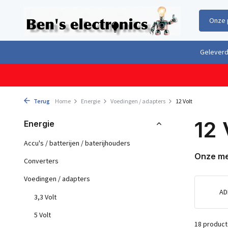
Onze 
Gratis verzending boven €100,- binnen Nederland & België
Geleverd 
Terug
Home
Energie
Voedingen / adapters
12 Volt
12 
Energie
Accu's / batterijen / baterijhouders
Onze m
Converters
Voedingen / adapters
AD
3,3 Volt
5 Volt
18 produc