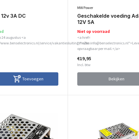
MW Power
 12v 3A DC
Geschakelde voeding Ad
12V 5A
ad
Niet op voorraad
p 24 augustus <a
<a href=
//www.benselectronics.nl/service/vakantiesluiting/">Zie
"mailto:info@benselectronics.nl">Leve
opvraagbaar per mail.</a>
€19,95
Incl. btw
Toevoegen
Bekijken