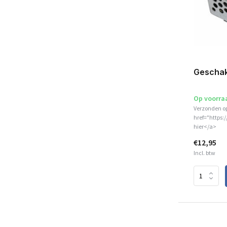
Geschak
Op voorra
Verzonden o
href="https:
hier</a>
€12,95
Incl. btw