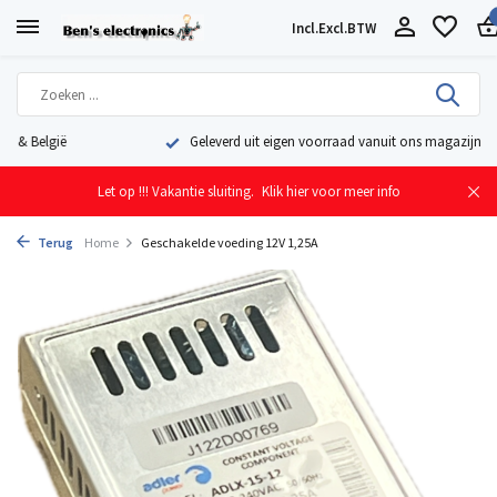
Incl.
Excl.
BTW
Geleverd uit eigen voorraad vanuit ons magazijn in Nederland
Let op !!! Vakantie sluiting.
Klik hier voor meer info
Terug
Home
Geschakelde voeding 12V 1,25A