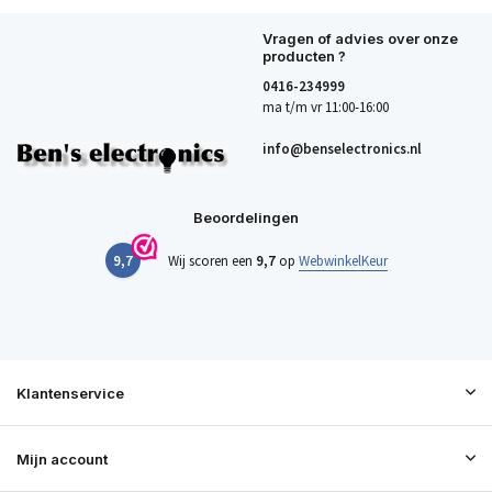
Vragen of advies over onze
producten ?
0416-234999
ma t/m vr 11:00-16:00
info@benselectronics.nl
Beoordelingen
9,7
Wij scoren een
9,7
op
WebwinkelKeur
Klantenservice
Mijn account