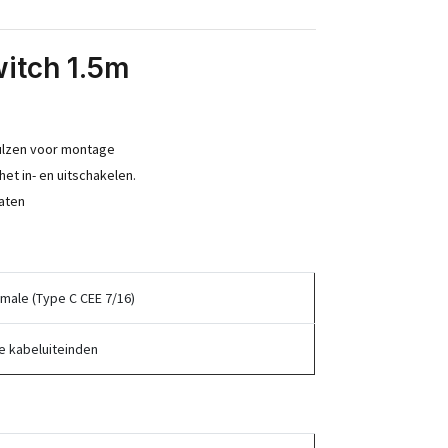
witch 1.5m
ulzen voor montage
et in- en uitschakelen.
raten
 male (Type C CEE 7/16)
e kabeluiteinden