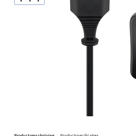
Productomschrijving
Productspecificaties