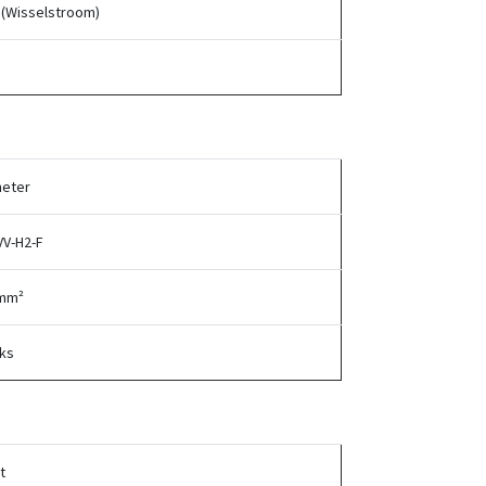
 (Wisselstroom)
meter
VV-H2-F
mm²
uks
t