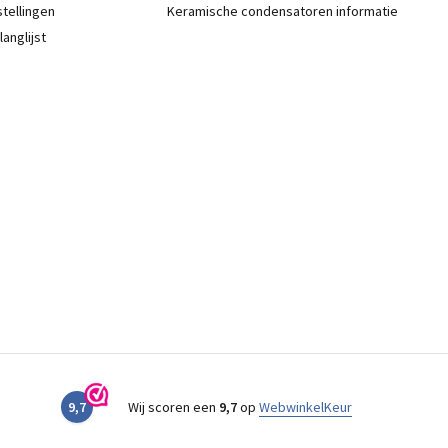
stellingen
Keramische condensatoren informatie
langlijst
9,7
Wij scoren een
9,7
op
WebwinkelKeur