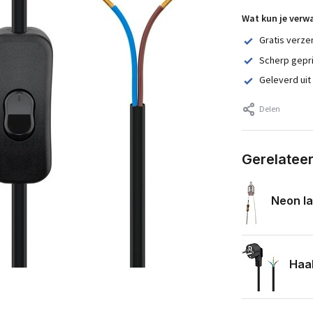
Wat kun je verw
Gratis verze
Scherp gepr
Geleverd uit
Delen
Gerelatee
Neon la
Haak