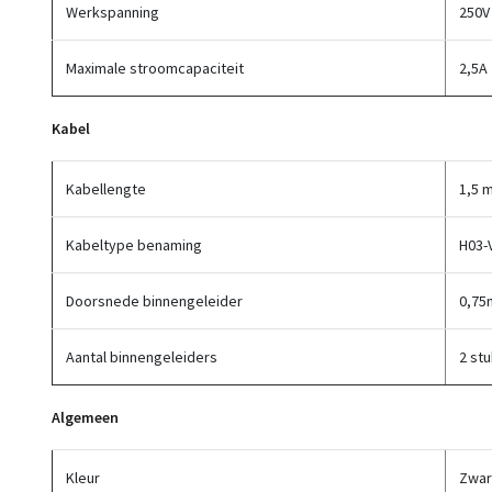
Werkspanning
250V
Maximale stroomcapaciteit
2,5A
Kabel
Kabellengte
1,5 
Kabeltype benaming
H03-
Doorsnede binnengeleider
0,75
Aantal binnengeleiders
2 st
Algemeen
Kleur
Zwar