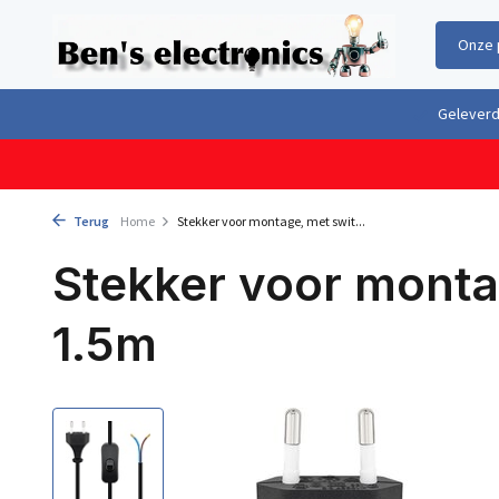
Onze 
Gratis verzending boven €100,- binnen Nederland & België
Geleverd 
Terug
Home
Stekker voor montage, met swit...
Stekker voor monta
1.5m