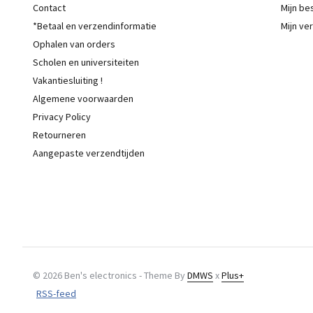
Contact
Mijn be
*Betaal en verzendinformatie
Mijn ver
Ophalen van orders
Scholen en universiteiten
Vakantiesluiting !
Algemene voorwaarden
Privacy Policy
Retourneren
Aangepaste verzendtijden
© 2026 Ben's electronics - Theme By
DMWS
x
Plus+
RSS-feed