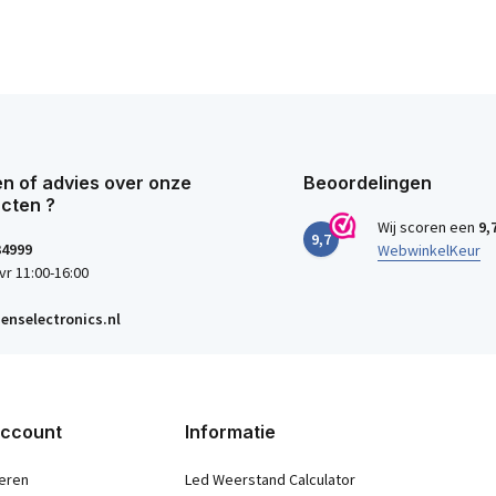
n of advies over onze
Beoordelingen
cten ?
Wij scoren een
9,
9,7
34999
WebwinkelKeur
vr 11:00-16:00
enselectronics.nl
account
Informatie
eren
Led Weerstand Calculator