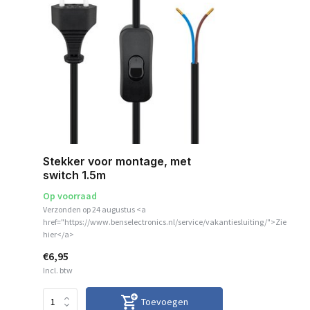
Stekker voor montage, met
switch 1.5m
Op voorraad
Verzonden op 24 augustus <a
href="https://www.benselectronics.nl/service/vakantiesluiting/">Zie
hier</a>
€6,95
Incl. btw
Toevoegen