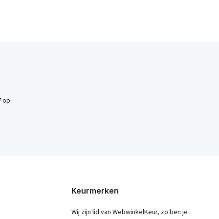
7
op
Keurmerken
Wij zijn lid van WebwinkelKeur, zo ben je