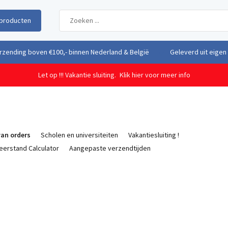
producten
uit eigen voorraad vanuit ons magazijn in Nederland
Gratis verzendi
Let op !!! Vakantie sluiting.
Klik hier voor meer info
an orders
Scholen en universiteiten
Vakantiesluiting !
eerstand Calculator
Aangepaste verzendtijden
s