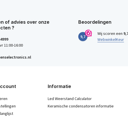
n of advies over onze
Beoordelingen
cten ?
Wij scoren een
9,
9,7
34999
WebwinkelKeur
vr 11:00-16:00
enselectronics.nl
account
Informatie
eren
Led Weerstand Calculator
stellingen
Keramische condensatoren informatie
langlijst