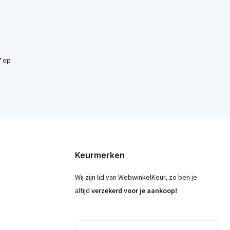
7
op
Keurmerken
Wij zijn lid van WebwinkelKeur, zo ben je
altijd
verzekerd voor je aankoop!