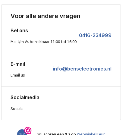
Voor alle andere vragen
Bel ons
0416-234999
Ma. t/m Vr. bereikbaar 11:00 tot 16:00
E-mail
info@benselectronics.nl
Email us
Socialmedia
Socials
9,7
Wij scoren een
9,7
op
WebwinkelKeur