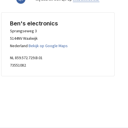
Ben's electronics
Sprangseweg 3
5144NV Waalwijk
Nederland
Bekijk op Google Maps
NL 859.572.729.B.01
73551082