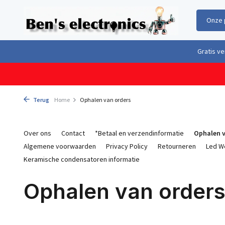
Onze 
Gratis verzending boven €100,- binnen Nederland & België
Geleverd 
Terug
Home
Ophalen van orders
Over ons
Contact
*Betaal en verzendinformatie
Ophalen v
Algemene voorwaarden
Privacy Policy
Retourneren
Led W
Keramische condensatoren informatie
Ophalen van order