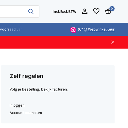
0
Incl.
Excl.
BTW
ng boven €100,- binnen Nederland & België
9,7
@
Geleverd uit eigen voorra
WebwinkelKeur
Account aanmaken
Account aanmaken
Zelf regelen
Volg je bestelling
,
bekijk facturen
.
Inloggen
Account aanmaken