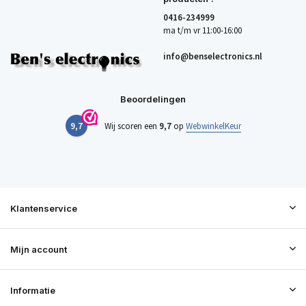
0416-234999
ma t/m vr 11:00-16:00
info@benselectronics.nl
Beoordelingen
9,7
Wij scoren een
9,7
op
WebwinkelKeur
Klantenservice
Mijn account
Informatie