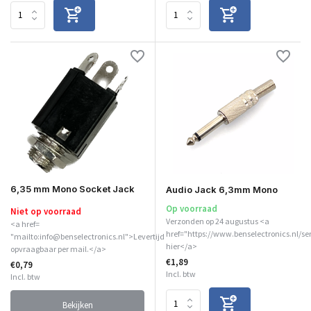
6,35 mm Mono Socket Jack
Audio Jack 6,3mm Mono
Op voorraad
Niet op voorraad
Verzonden op 24 augustus <a
<a href=
href="https://www.benselectronics.nl/se
"mailto:info@benselectronics.nl">Levertijd
hier</a>
opvraagbaar per mail.</a>
€1,89
€0,79
Incl. btw
Incl. btw
Bekijken