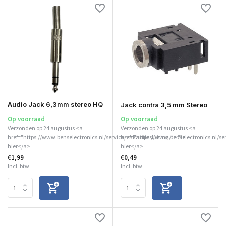
Audio Jack 6,3mm stereo HQ
Jack contra 3,5 mm Stereo
Op voorraad
Op voorraad
Verzonden op 24 augustus <a
Verzonden op 24 augustus <a
href="https://www.benselectronics.nl/service/vakantiesluiting/">Zie
href="https://www.benselectronics.nl/se
hier</a>
hier</a>
€1,99
€0,49
Incl. btw
Incl. btw