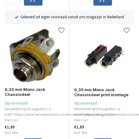
ë
Geleverd uit eigen voorraad vanuit ons magazijn in Nederland
6,35 mm Mono Jack
6,35 mm Mono Jack
Chassisdeel
Chassisdeel print montage
Op voorraad
Op voorraad
Verzonden op 24 augustus <a
Verzonden op 24 augustus <a
href="https://www.benselectronics.nl/service/vakantiesluiting/">Zie
href="https://www.benselectronics.nl/se
hier</a>
hier</a>
€1,89
€1,89
Incl. btw
Incl. btw