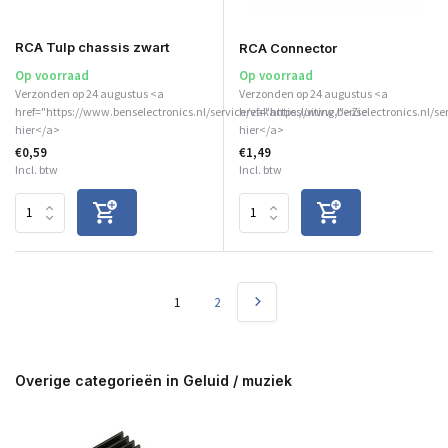
RCA Tulp chassis zwart
RCA Connector
Op voorraad
Op voorraad
Verzonden op 24 augustus <a
Verzonden op 24 augustus <a
href="https://www.benselectronics.nl/service/vakantiesluiting/">Zie
href="https://www.benselectronics.nl/se
hier</a>
hier</a>
€0,59
€1,49
Incl. btw
Incl. btw
1
2
Overige categorieën in Geluid / muziek