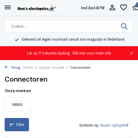
Incl.
Excl.
BTW
Geleverd uit eigen voorraad vanuit ons magazijn in Nederland
Let op !!! Vakantie sluiting.
Klik hier voor meer info
Terug
Home
Geluid / muziek
Connectoren
Connectoren
Onze merken
NINIGI
Filter
Sorteren op: