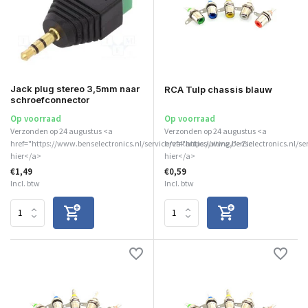
Jack plug stereo 3,5mm naar
RCA Tulp chassis blauw
schroefconnector
Op voorraad
Op voorraad
Verzonden op 24 augustus <a
Verzonden op 24 augustus <a
href="https://www.benselectronics.nl/service/vakantiesluiting/">Zie
href="https://www.benselectronics.nl/se
hier</a>
hier</a>
€1,49
€0,59
Incl. btw
Incl. btw