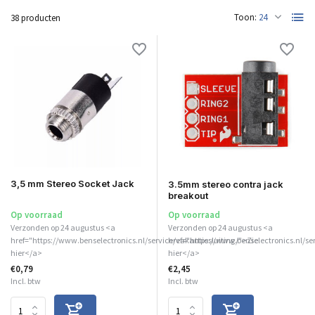
Toon:
38 producten
3,5 mm Stereo Socket Jack
3.5mm stereo contra jack
breakout
Op voorraad
Op voorraad
Verzonden op 24 augustus <a
Verzonden op 24 augustus <a
href="https://www.benselectronics.nl/service/vakantiesluiting/">Zie
href="https://www.benselectronics.nl/se
hier</a>
hier</a>
€0,79
€2,45
Incl. btw
Incl. btw