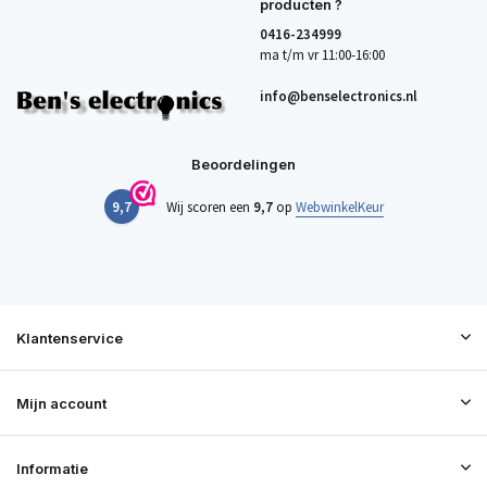
producten ?
0416-234999
ma t/m vr 11:00-16:00
info@benselectronics.nl
Beoordelingen
9,7
Wij scoren een
9,7
op
WebwinkelKeur
Klantenservice
Mijn account
Informatie