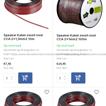
Speaker Kabel zwart rood
Speaker Kabel zwart rood
CCA 2x1,5mm2 10m
CCA 2x1mm2 100m
Op voorraad
Op voorraad
Verzonden op 24 augustus <a
Verzonden op 24 augustus <a
href="https://www.benselectronics.nl/service/vakantiesluiting/">Zie
href="https://www.benselectronics.nl/se
hier</a>
hier</a>
€7,45
€24,95
Incl. btw
Incl. btw