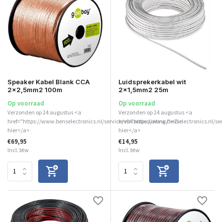
Speaker Kabel Blank CCA
Luidsprekerkabel wit
2x2,5mm2 100m
2x1,5mm2 25m
Op voorraad
Op voorraad
Verzonden op 24 augustus <a
Verzonden op 24 augustus <a
href="https://www.benselectronics.nl/service/vakantiesluiting/">Zie
href="https://www.benselectronics.nl/se
hier</a>
hier</a>
€69,95
€14,95
Incl. btw
Incl. btw