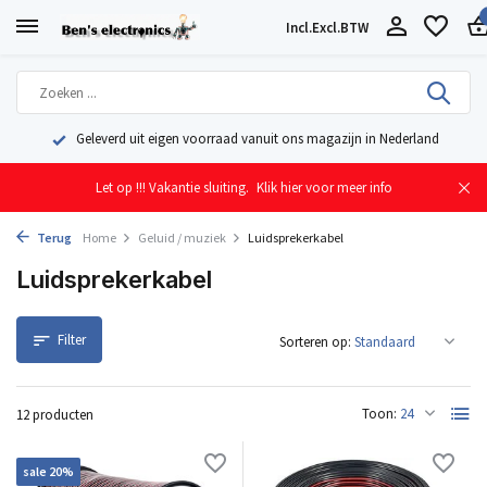
Incl.
Excl.
BTW
Geleverd uit eigen voorraad vanuit ons magazijn in Nederland
Let op !!! Vakantie sluiting.
Klik hier voor meer info
Terug
Home
Geluid / muziek
Luidsprekerkabel
Luidsprekerkabel
Filter
Sorteren op:
Toon:
12 producten
sale 20%