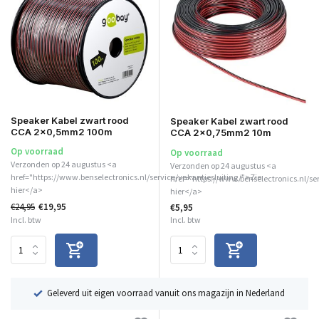
Speaker Kabel zwart rood
Speaker Kabel zwart rood
CCA 2x0,5mm2 100m
CCA 2x0,75mm2 10m
Op voorraad
Op voorraad
Verzonden op 24 augustus <a
Verzonden op 24 augustus <a
href="https://www.benselectronics.nl/service/vakantiesluiting/">Zie
href="https://www.benselectronics.nl/se
hier</a>
hier</a>
€24,95
€19,95
€5,95
Incl. btw
Incl. btw
ë
Geleverd uit eigen voorraad vanuit ons magazijn in Nederland