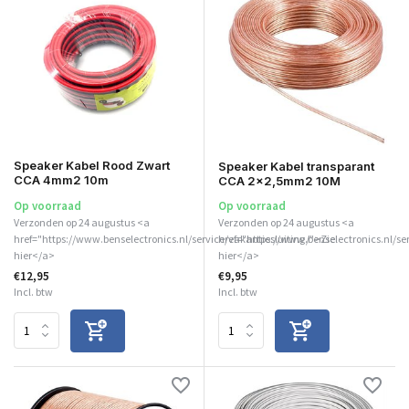
Speaker Kabel Rood Zwart
Speaker Kabel transparant
CCA 4mm2 10m
CCA 2x2,5mm2 10M
Op voorraad
Op voorraad
Verzonden op 24 augustus <a
Verzonden op 24 augustus <a
href="https://www.benselectronics.nl/service/vakantiesluiting/">Zie
href="https://www.benselectronics.nl/se
hier</a>
hier</a>
€12,95
€9,95
Incl. btw
Incl. btw