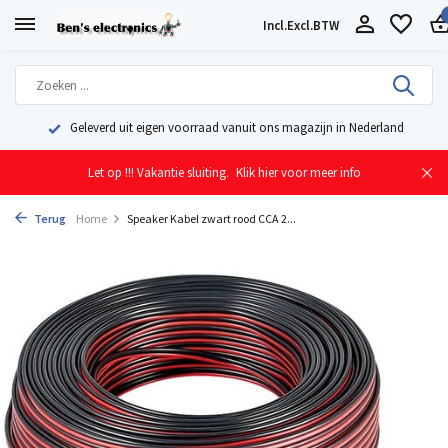
Incl.
Excl.
BTW
Geleverd uit eigen voorraad vanuit ons magazijn in Nederland
Let op !!! Vakantie sluiting.
Klik hier voor meer info
Terug
Home
Speaker Kabel zwart rood CCA 2...