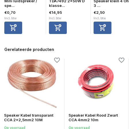
Mini luidspreker /
TDA7492 2x50W D
Speaker klein 4 O
spe...
klasse...
3 ...
€0,70
€14,95
€2,50
Incl. btw
Incl. btw
Incl. btw
Gerelateerde producten
Speaker Kabel transparant
Speaker Kabel Rood Zwart
CCA 2x2,5mm2 10M
CCA 4mm2 10m
Op voorraad
Op voorraad