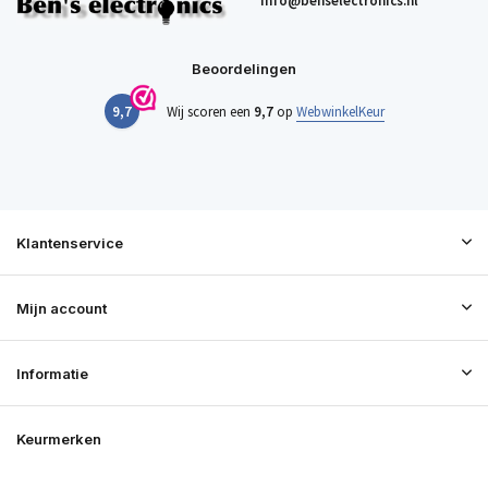
info@benselectronics.nl
Beoordelingen
9,7
Wij scoren een
9,7
op
WebwinkelKeur
Klantenservice
Mijn account
Informatie
Keurmerken