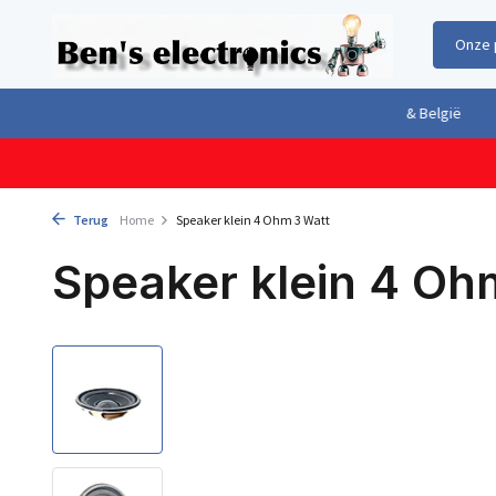
Onze 
Gratis verzending boven €100,- binnen Nederland & België
Geleverd 
Terug
Home
Speaker klein 4 Ohm 3 Watt
Speaker klein 4 Oh