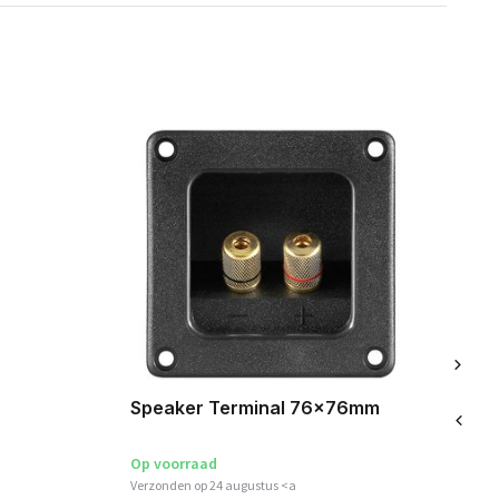
Speaker Terminal 76x76mm
Sp
2
Op voorraad
Op
Verzonden op 24 augustus <a
Ver