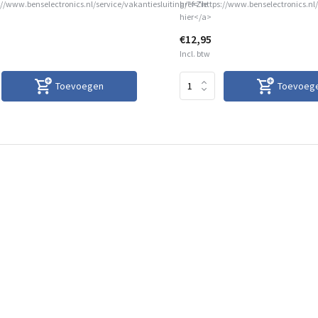
://www.benselectronics.nl/service/vakantiesluiting/">Zie
href="https://www.benselectronics.nl/
hier</a>
€12,95
Incl. btw
Toevoegen
Toevoeg