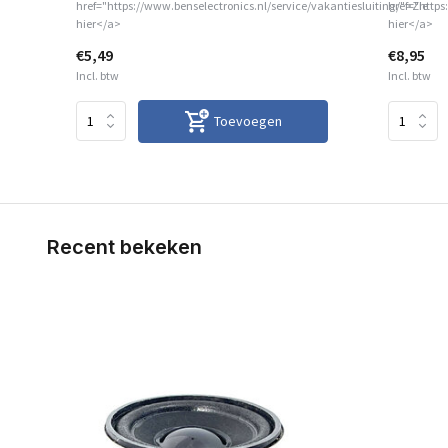
href="https://www.benselectronics.nl/service/vakantiesluiting/">Zie
href="https
hier</a>
hier</a>
€5,49
€8,95
Incl. btw
Incl. btw
Toevoegen
Recent bekeken