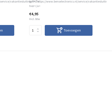
service/vakantiesluiting/">Zie
href="https://www.benselectronics.nl/service/vakantiesluiting/
hre
hier</a>
hie
€4,95
€5
Incl. btw
Inc
en
Toevoegen