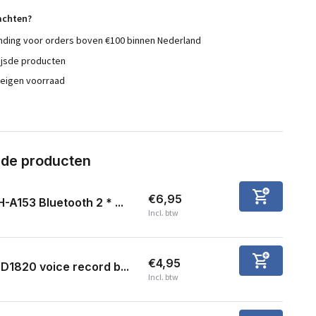
achten?
nding voor orders boven €100 binnen Nederland
ijsde producten
 eigen voorraad
rde producten
€6,95
-A153 Bluetooth 2 * ...
Incl. btw
€4,95
SD1820 voice record b...
Incl. btw