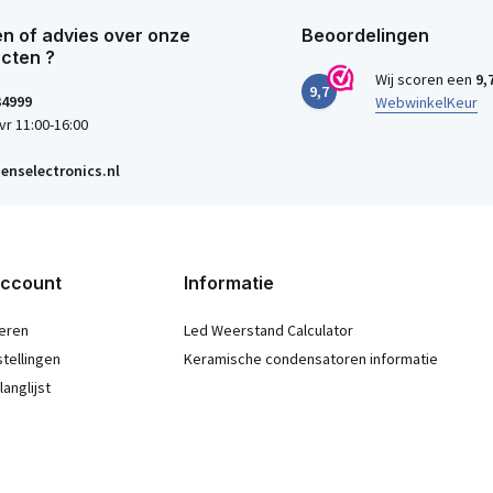
n of advies over onze
Beoordelingen
cten ?
Wij scoren een
9,
9,7
34999
WebwinkelKeur
vr 11:00-16:00
enselectronics.nl
account
Informatie
eren
Led Weerstand Calculator
stellingen
Keramische condensatoren informatie
langlijst