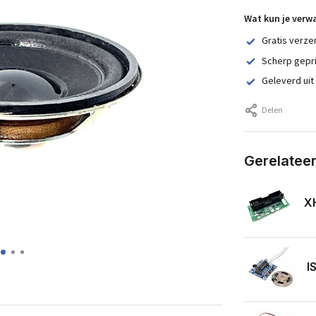
Wat kun je verw
Gratis verze
Scherp gepr
Geleverd uit
Delen
Gerelatee
XH
I