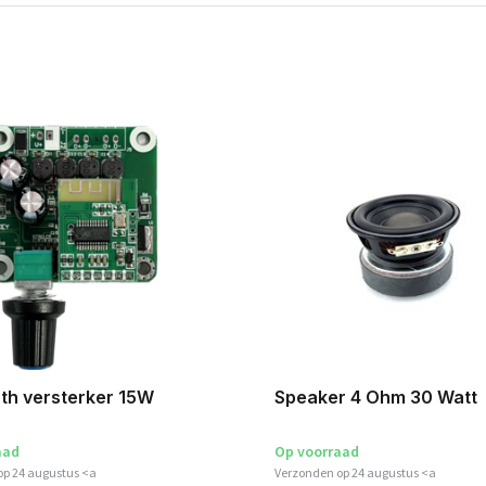
th versterker 15W
Speaker 4 Ohm 30 Watt
aad
Op voorraad
op 24 augustus <a
Verzonden op 24 augustus <a