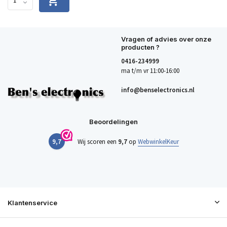
Vragen of advies over onze
producten ?
0416-234999
ma t/m vr 11:00-16:00
info@benselectronics.nl
Beoordelingen
9,7
Wij scoren een
9,7
op
WebwinkelKeur
Klantenservice