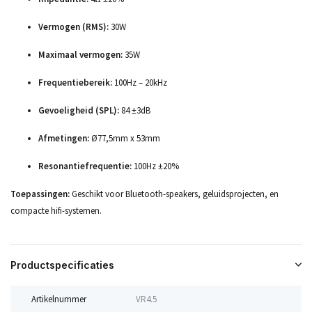
Vermogen (RMS):
30W
Maximaal vermogen:
35W
Frequentiebereik:
100Hz – 20kHz
Gevoeligheid (SPL):
84 ±3dB
Afmetingen:
Ø77,5mm x 53mm
Resonantiefrequentie:
100Hz ±20%
Toepassingen:
Geschikt voor Bluetooth-speakers, geluidsprojecten, en
compacte hifi-systemen.
Productspecificaties
Artikelnummer
VR4.5