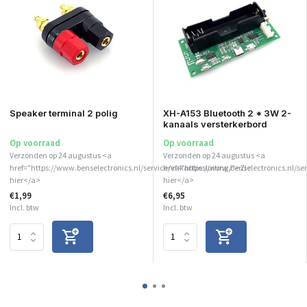
Speaker terminal 2 polig
XH-A153 Bluetooth 2 * 3W 2-
kanaals versterkerbord
Op voorraad
Op voorraad
Verzonden op 24 augustus <a
Verzonden op 24 augustus <a
href="https://www.benselectronics.nl/service/vakantiesluiting/">Zie
href="https://www.benselectronics.nl/se
hier</a>
hier</a>
€1,99
€6,95
Incl. btw
Incl. btw