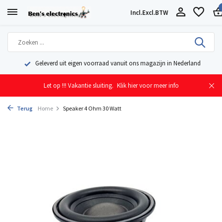
Incl.
Excl.
BTW
Geleverd uit eigen voorraad vanuit ons magazijn in Nederland
Let op !!! Vakantie sluiting.
Klik hier voor meer info
Terug
Home
Speaker 4 Ohm 30 Watt