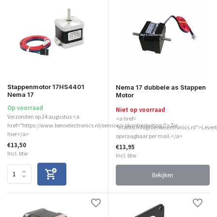
Stappenmotor 17HS4401
Nema 17 dubbele as Stappen
Nema 17
Motor
Op voorraad
Niet op voorraad
Verzonden op 24 augustus <a
<a href=
href="https://www.benselectronics.nl/service/vakantiesluiting/">Zie
"mailto:info@benselectronics.nl">Levert
hier</a>
opvraagbaar per mail.</a>
€13,50
€13,95
Incl. btw
Incl. btw
Bekijken