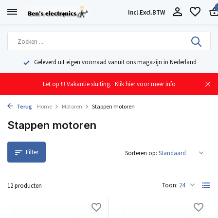
Incl.
Excl.
BTW
Geleverd uit eigen voorraad vanuit ons magazijn in Nederland
Let op !!! Vakantie sluiting.
Klik hier voor meer info
Terug
Home
Motoren
Stappen motoren
Stappen motoren
Filter
Sorteren op:
Toon:
12 producten