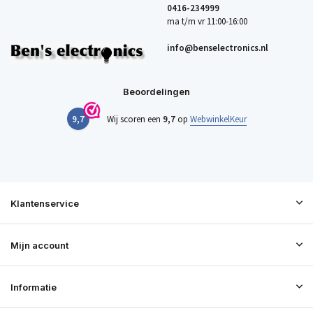
0416-234999
ma t/m vr 11:00-16:00
info@benselectronics.nl
Beoordelingen
9,7
Wij scoren een
9,7
op
WebwinkelKeur
Klantenservice
Mijn account
Informatie