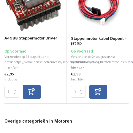
A4988 Steppermotor Driver
Stappenmotor kabel Dupont -
jst 6p
Op voorraad
Op voorraad
Verzonden op 24 augustus <a
Verzonden op 24 augustus <a
href="https://www.benselectronics.nl/service/vakantiesluiting/">Zie
href="https://www.benselectronics.nl/se
hier</a>
hier</a>
€2,95
€1,99
Incl. btw
Incl. btw
Overige categorieën in Motoren