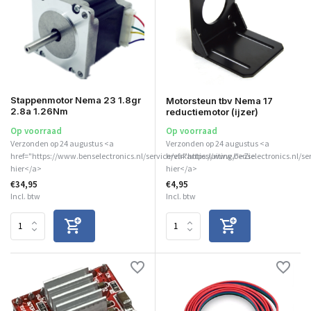
Stappenmotor Nema 23 1.8gr
Motorsteun tbv Nema 17
2.8a 1.26Nm
reductiemotor (ijzer)
Op voorraad
Op voorraad
Verzonden op 24 augustus <a
Verzonden op 24 augustus <a
href="https://www.benselectronics.nl/service/vakantiesluiting/">Zie
href="https://www.benselectronics.nl/se
hier</a>
hier</a>
€34,95
€4,95
Incl. btw
Incl. btw