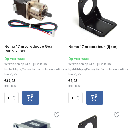
Nema 17 met reductie Gear
Nema 17 motorsteun (ijzer)
Ratio 5.18:1
Op voorraad
Op voorraad
Verzonden op 24 augustus <a
Verzonden op 24 augustus <a
href="https://www.benselectronics.nl/service/vakantiesluiting/">Zie
href="https://www.benselectronics.nl/se
hier</a>
hier</a>
€39,95
€4,95
Incl. btw
Incl. btw