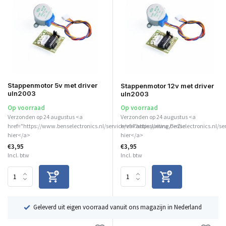
Stappenmotor 5v met driver
Stappenmotor 12v met driver
uln2003
uln2003
Op voorraad
Op voorraad
Verzonden op 24 augustus <a
Verzonden op 24 augustus <a
href="https://www.benselectronics.nl/service/vakantiesluiting/">Zie
href="https://www.benselectronics.nl/se
hier</a>
hier</a>
€3,95
€3,95
Incl. btw
Incl. btw
ë
Geleverd uit eigen voorraad vanuit ons magazijn in Nederland