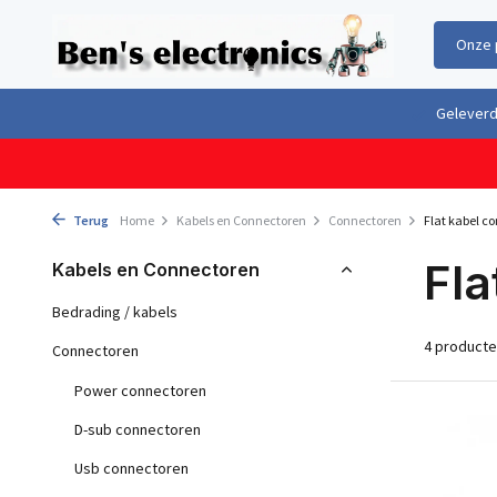
Onze 
Gratis verzending boven €100,- binnen Nederland & België
Geleverd 
Terug
Home
Kabels en Connectoren
Connectoren
Flat kabel c
Fla
Kabels en Connectoren
Bedrading / kabels
4 product
Connectoren
Power connectoren
D-sub connectoren
Usb connectoren