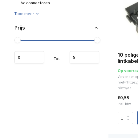
Ac connectoren
Toon meer
Prijs
10 polig
Tot
lintkabe
Op voorra
Verzonden o
href="https:
hier</a>
€0,55
Incl. btw