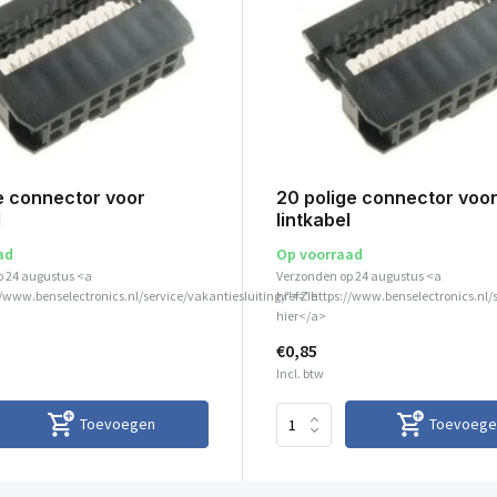
e connector voor
20 polige connector voo
l
lintkabel
ad
Op voorraad
p 24 augustus <a
Verzonden op 24 augustus <a
//www.benselectronics.nl/service/vakantiesluiting/">Zie
href="https://www.benselectronics.nl/
hier</a>
€0,85
Incl. btw
Toevoegen
Toevoege