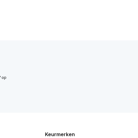
7
op
Keurmerken