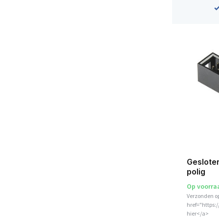
Geslote
polig
Op voorra
Verzonden o
href="https:
hier</a>