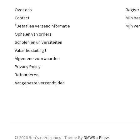
Over ons
Registr
Contact
Mijn be
*Betaal en verzendinformatie
Mijn ver
Ophalen van orders
Scholen en universiteiten
Vakantiesluiting !
Algemene voorwaarden
Privacy Policy
Retourneren
Aangepaste verzendtijden
© 2026 Ben's electronics - Theme By
DMWS
x
Plus+