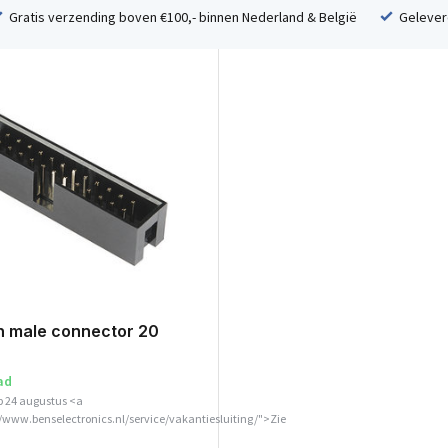
Gratis verzending boven €100,- binnen Nederland & België
Geleverd
n male connector 20
ad
p 24 augustus <a
//www.benselectronics.nl/service/vakantiesluiting/">Zie