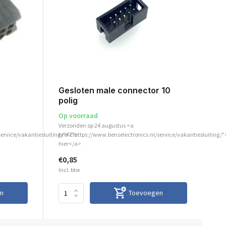
r
Gesloten male connector 10
polig
Op voorraad
Verzonden op 24 augustus <a
service/vakantiesluiting/">Zie
href="https://www.benselectronics.nl/service/vakantiesluiting/"
hier</a>
€0,85
Incl. btw
n
Toevoegen