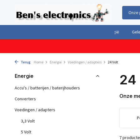
Onze 
Gratis verzending boven €100,- binnen Nederland & België
Geleverd 
Terug
Home
Energie
Voedingen / adapters
24 Volt
24 
Energie
Accu's / batterijen / baterijhouders
Onze m
Converters
Voedingen / adapters
P
3,3 Volt
5 Volt
7 product