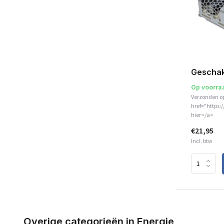
Geschak
Op voorra
Verzonden o
href="https:
hier</a>
€21,95
Incl. btw
Overige categorieën in Energie