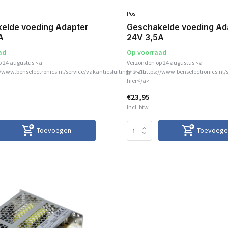
Pos
elde voeding Adapter
Geschakelde voeding Ad
A
24V 3,5A
ad
Op voorraad
p 24 augustus <a
Verzonden op 24 augustus <a
//www.benselectronics.nl/service/vakantiesluiting/">Zie
href="https://www.benselectronics.nl/
hier</a>
€23,95
Incl. btw
Toevoegen
Toevoege