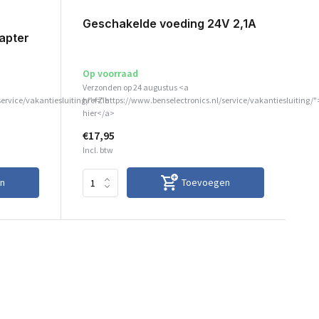
Geschakelde voeding 24V 2,1A
apter
Op voorraad
Verzonden op 24 augustus <a
service/vakantiesluiting/">Zie
href="https://www.benselectronics.nl/service/vakantiesluiting/"
hier</a>
€17,95
Incl. btw
n
Toevoegen