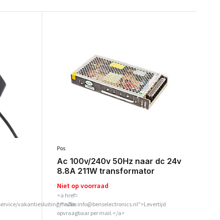
Pos
Ac 100v/240v 50Hz naar dc 24v
8.8A 211W transformator
Niet op voorraad
<a href=
service/vakantiesluiting/">Zie
"mailto:info@benselectronics.nl">Levertijd
opvraagbaar per mail.</a>