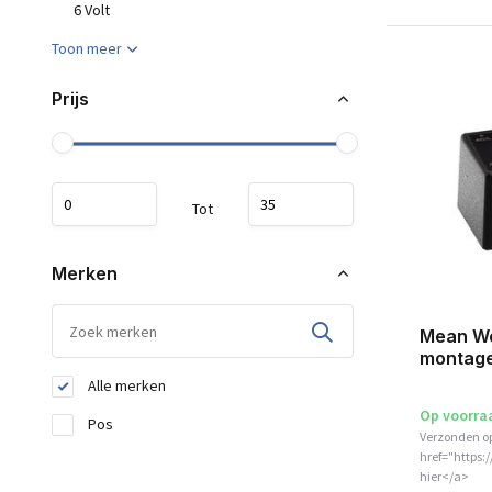
6 Volt
Toon meer
Prijs
Tot
Merken
Mean Wel
montage
Alle merken
Op voorra
Pos
Verzonden o
href="https:
hier</a>