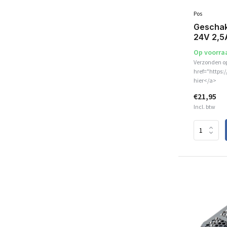
Pos
Geschak
24V 2,5
Op voorra
Verzonden o
href="https:
hier</a>
€21,95
Incl. btw