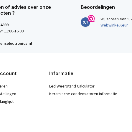
n of advies over onze
Beoordelingen
cten ?
Wij scoren een
9,
9,7
34999
WebwinkelKeur
vr 11:00-16:00
enselectronics.nl
account
Informatie
eren
Led Weerstand Calculator
stellingen
Keramische condensatoren informatie
langlijst