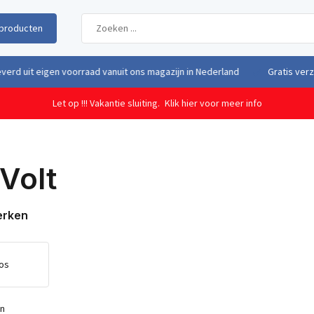
producten
uit eigen voorraad vanuit ons magazijn in Nederland
Gratis verzendi
Let op !!! Vakantie sluiting.
Klik hier voor meer info
Volt
erken
os
en