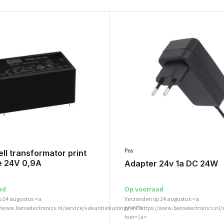
Pos
l transformator print
 24V 0,9A
Adapter 24v 1a DC 24W
ad
Op voorraad
p 24 augustus <a
Verzonden op 24 augustus <a
//www.benselectronics.nl/service/vakantiesluiting/">Zie
href="https://www.benselectronics.nl/
hier</a>