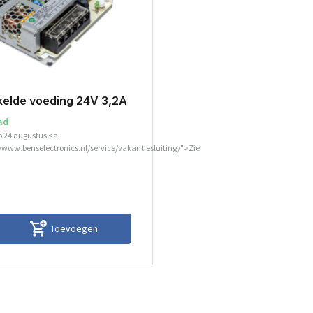
elde voeding 24V 3,2A
ad
p 24 augustus <a
//www.benselectronics.nl/service/vakantiesluiting/">Zie
Toevoegen