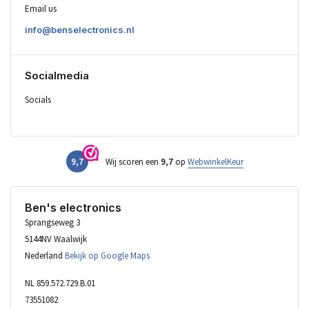
Email us
info@benselectronics.nl
Socialmedia
Socials
9,7
Wij scoren een
9,7
op
WebwinkelKeur
Ben's electronics
Sprangseweg 3
5144NV Waalwijk
Nederland
Bekijk op Google Maps
NL 859.572.729.B.01
73551082