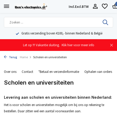
Incl.
Excl.
BTW
Geleverd uit eigen voorraad vanuit ons magazijn in Nederland
Let op !!! Vakantie sluiting.
Klik hier voor meer info
Terug
Home
Scholen en universiteiten
Over ons
Contact
*Betaal en verzendinformatie
Ophalen van orders
Scholen en universiteiten
Levering aan scholen en universiteiten binnen Nederland:
Het is voor scholen en universiteiten mogelijk om bij ons op rekening te
bestellen. Daar zitten wel een aantal voorwaarden aan.