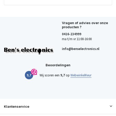
Vragen of advies over onze
producten ?
0416-234999
ma t/m vr 11:00-16:00
info@benselectronics.nl
Beoordelingen
9,7
Wij scoren een
9,7
op
WebwinkelKeur
Klantenservice