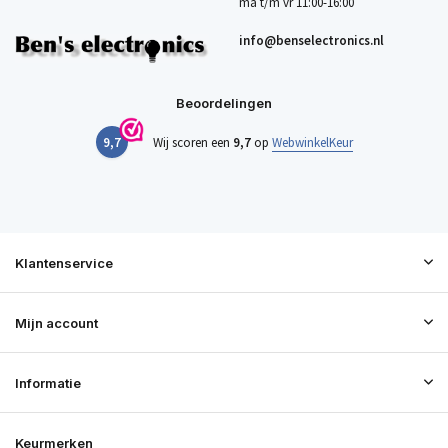
ma t/m vr 11:00-16:00
info@benselectronics.nl
Beoordelingen
9,7
Wij scoren een
9,7
op
WebwinkelKeur
Klantenservice
Mijn account
Informatie
Keurmerken