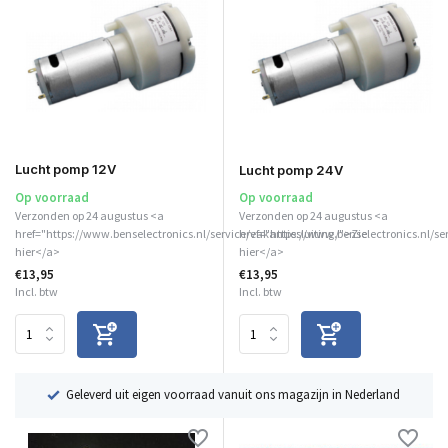
Lucht pomp 12V
Lucht pomp 24V
Op voorraad
Op voorraad
Verzonden op 24 augustus <a
Verzonden op 24 augustus <a
href="https://www.benselectronics.nl/service/vakantiesluiting/">Zie
href="https://www.benselectronics.nl/se
hier</a>
hier</a>
€13,95
€13,95
Incl. btw
Incl. btw
ë
Geleverd uit eigen voorraad vanuit ons magazijn in Nederland