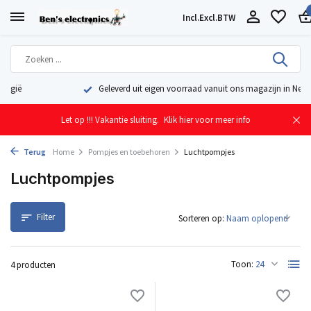
Incl.
Excl.
BTW
Geleverd uit eigen voorraad vanuit ons magazijn in Nederland
Let op !!! Vakantie sluiting.
Klik hier voor meer info
Terug
Home
Pompjes en toebehoren
Luchtpompjes
Luchtpompjes
Filter
Sorteren op:
Toon:
4 producten