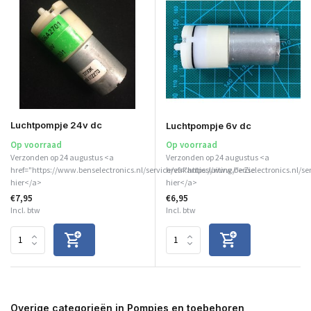
Luchtpompje 24v dc
Luchtpompje 6v dc
Op voorraad
Op voorraad
Verzonden op 24 augustus <a
Verzonden op 24 augustus <a
href="https://www.benselectronics.nl/service/vakantiesluiting/">Zie
href="https://www.benselectronics.nl/se
hier</a>
hier</a>
€7,95
€6,95
Incl. btw
Incl. btw
Overige categorieën in Pompjes en toebehoren