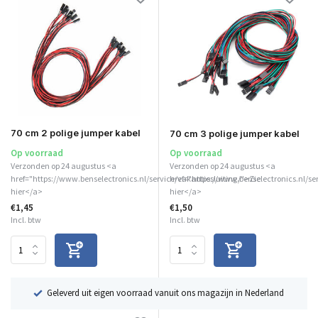
70 cm 2 polige jumper kabel
70 cm 3 polige jumper kabel
Op voorraad
Op voorraad
Verzonden op 24 augustus <a
Verzonden op 24 augustus <a
href="https://www.benselectronics.nl/service/vakantiesluiting/">Zie
href="https://www.benselectronics.nl/se
hier</a>
hier</a>
€1,45
€1,50
Incl. btw
Incl. btw
ë
Geleverd uit eigen voorraad vanuit ons magazijn in Nederland