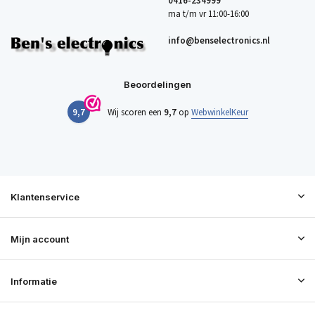
0416-234999
ma t/m vr 11:00-16:00
info@benselectronics.nl
Beoordelingen
9,7
Wij scoren een
9,7
op
WebwinkelKeur
Klantenservice
Mijn account
Informatie