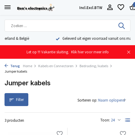
Incl.
Excl.
BTW
Geleverd uit eigen voorraad vanuit ons magazijn in Nederland
Let op !!! Vakantie sluiting.
Klik hier voor meer info
Terug
Home
Kabels en Connectoren
Bedrading / kabels
Jumper kabels
Jumper kabels
Filter
Sorteren op:
Toon:
3 producten