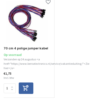
70 cm 4 polige jumper kabel
Op voorraad
Verzonden op 24 augustus <a
href="https://www.benselectronics.nl/service/vakantiesluiting/">Zie
hier</a>
€1,75
Incl. btw