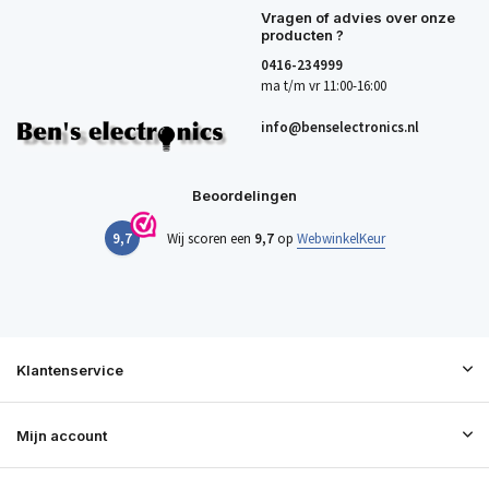
Vragen of advies over onze
producten ?
0416-234999
ma t/m vr 11:00-16:00
info@benselectronics.nl
Beoordelingen
9,7
Wij scoren een
9,7
op
WebwinkelKeur
Klantenservice
Mijn account