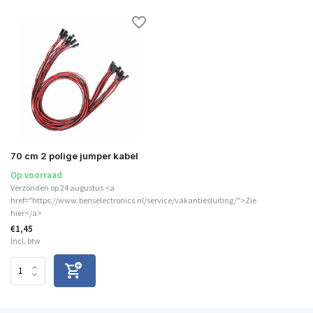
70 cm 2 polige jumper kabel
Op voorraad
Verzonden op 24 augustus <a
href="https://www.benselectronics.nl/service/vakantiesluiting/">Zie
hier</a>
€1,45
Incl. btw