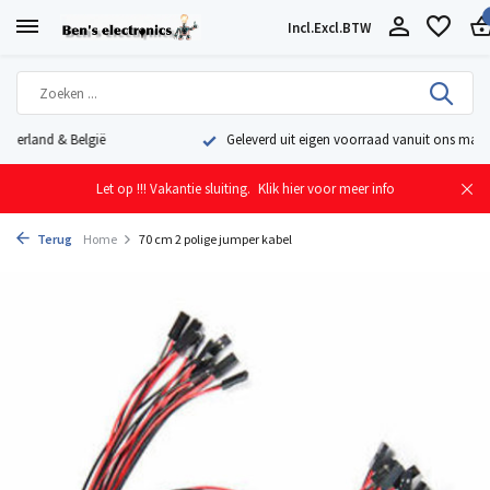
Incl.
Excl.
BTW
Geleverd uit eigen voorraad vanuit ons magazijn in Nederland
Let op !!! Vakantie sluiting.
Klik hier voor meer info
Terug
Home
70 cm 2 polige jumper kabel