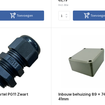
€0,79
Incl. btw
Toevoegen
Toevoege
rtel PG11 Zwart
Inbouw behuizing 89 x 7
41mm