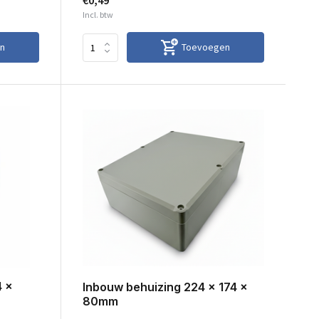
€0,49
Incl. btw
n
Toevoegen
4 x
Inbouw behuizing 224 x 174 x
80mm