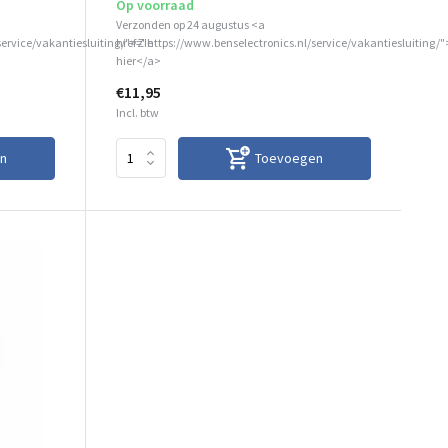
Op voorraad
Verzonden op 24 augustus <a
service/vakantiesluiting/">Zie
href="https://www.benselectronics.nl/service/vakantiesluiting/"
hier</a>
€11,95
Incl. btw
n
Toevoegen