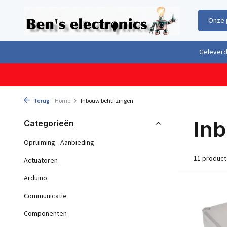
Onze 
Gratis verzending boven €100,- binnen Nederland & België
Geleverd 
Terug
Home
Inbouw behuizingen
In
Categorieën
Opruiming - Aanbieding
11 produc
Actuatoren
Arduino
Communicatie
Componenten