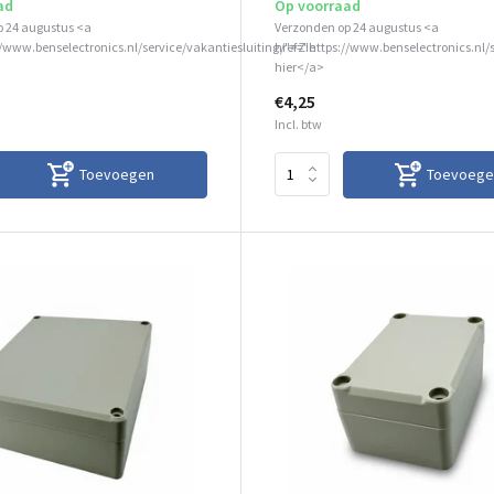
ad
Op voorraad
p 24 augustus <a
Verzonden op 24 augustus <a
//www.benselectronics.nl/service/vakantiesluiting/">Zie
href="https://www.benselectronics.nl/
hier</a>
€4,25
Incl. btw
Toevoegen
Toevoege