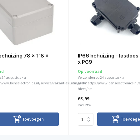
ehuizing 78 x 118 x
IP66 behuizing - lasdoos
x PG9
ad
Op voorraad
p 24 augustus <a
Verzonden op 24 augustus <a
//www.benselectronics.nl/service/vakantiesluiting/">Zie
href="https://www.benselectronics.nl/
hier</a>
€5,99
Incl. btw
Toevoegen
Toevoege