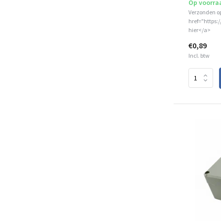
Op voorra
Verzonden o
href="https:
hier</a>
€0,89
Incl. btw