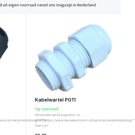
 uit eigen voorraad vanuit ons magazijn in Nederland
Kabelwartel PG11
Op voorraad
Verzonden op 24 augustus <a
service/vakantiesluiting/">Zie
href="https://www.benselectronics.nl/service/vakantiesluiting/"
hier</a>