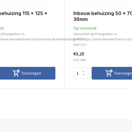
ehuizing 115 x 125 x
Inbouw behuizing 50 x 7
36mm
ad
Op voorraad
p 24 augustus <a
Verzonden op 24 augustus <a
//www.benselectronics.nl/service/vakantiesluiting/">Zie
href="https://www.benselectronics.nl/
hier</a>
€3,25
Incl. btw
Toevoegen
Toevoege