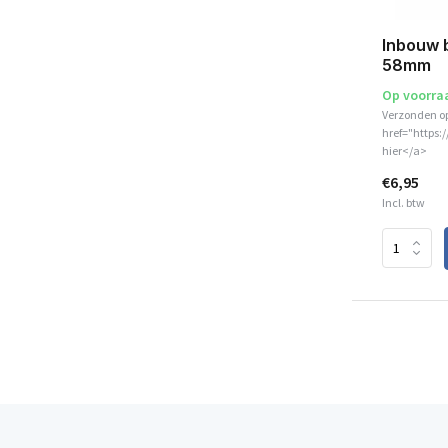
Inbouw b
58mm
Op voorra
Verzonden o
href="https:
hier</a>
€6,95
Incl. btw