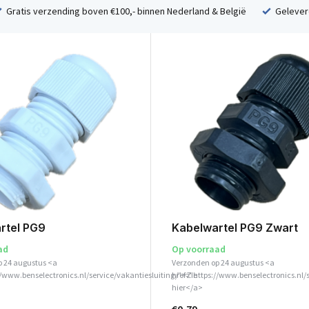
Gratis verzending boven €100,- binnen Nederland & België
Geleverd
rtel PG9
Kabelwartel PG9 Zwart
ad
Op voorraad
p 24 augustus <a
Verzonden op 24 augustus <a
//www.benselectronics.nl/service/vakantiesluiting/">Zie
href="https://www.benselectronics.nl/
hier</a>