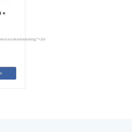
0 x
service/vakantiesluiting/">Zie
n