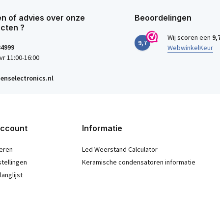
n of advies over onze
Beoordelingen
cten ?
Wij scoren een
9,
9,7
34999
WebwinkelKeur
vr 11:00-16:00
enselectronics.nl
account
Informatie
eren
Led Weerstand Calculator
stellingen
Keramische condensatoren informatie
langlijst