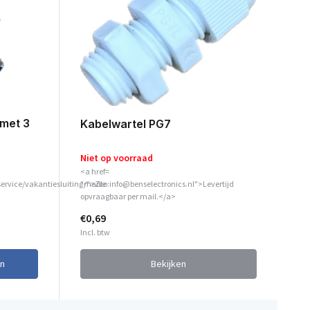
 met 3
Kabelwartel PG7
Niet op voorraad
<a href=
service/vakantiesluiting/">Zie
"mailto:info@benselectronics.nl">Levertijd
opvraagbaar per mail.</a>
€0,69
Incl. btw
n
Bekijken