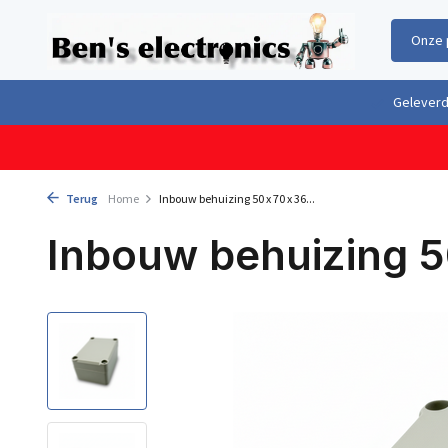
Onze 
Gratis verzending boven €100,- binnen Nederland & België
Geleverd 
Terug
Home
Inbouw behuizing 50 x 70 x 36...
Inbouw behuizing 