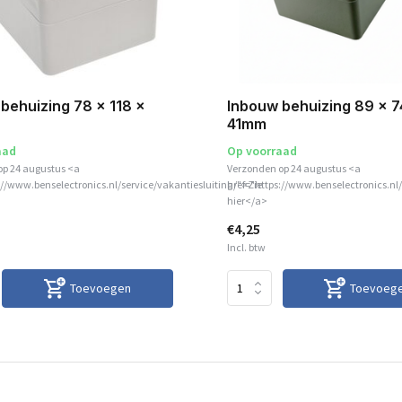
behuizing 78 x 118 x
Inbouw behuizing 89 x 7
41mm
aad
Op voorraad
op 24 augustus <a
Verzonden op 24 augustus <a
://www.benselectronics.nl/service/vakantiesluiting/">Zie
href="https://www.benselectronics.nl/
hier</a>
€4,25
Incl. btw
Toevoegen
Toevoeg