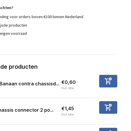
achten?
nding voor orders boven €100 binnen Nederland
ijsde producten
 eigen voorraad
rde producten
€0,60
Banaan contra chassisd...
Incl. btw
€1,45
assis connector 2 po...
Incl. btw