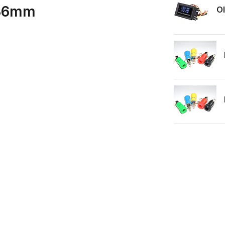
 36mm
Ol