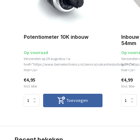
Potentiometer 10K inbouw
Inbouw 
54mm
Op voorraad
Op voorr
Verzonden op 24 augustus <a
Verzonden 
href="https://www.benselectronics.nl/service/vakantiesluiting/">Zie
href="https
hier</a>
hier</a>
€4,95
€4,99
Incl. btw
Incl. btw
Toevoegen
Recent bekeken