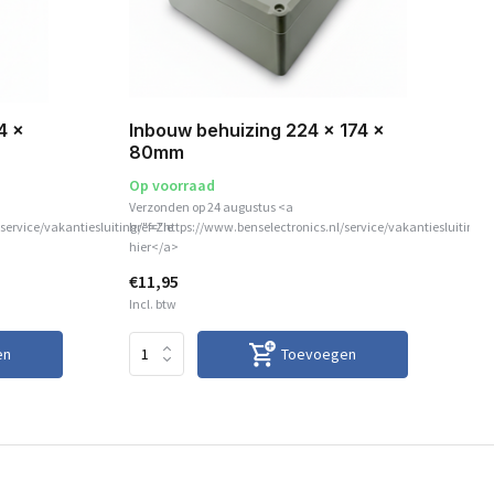
Po
4 x
Inbouw behuizing 224 x 174 x
80mm
Op voorraad
Verzonden op 24 augustus <a
service/vakantiesluiting/">Zie
href="https://www.benselectronics.nl/service/vakantiesluiting/"
Op
hier</a>
€11,95
€4
Incl. btw
Inc
en
Toevoegen