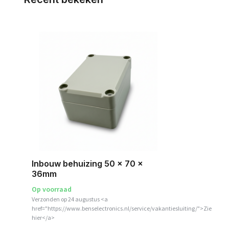
Inbouw behuizing 50 x 70 x
36mm
Op voorraad
Verzonden op 24 augustus <a
href="https://www.benselectronics.nl/service/vakantiesluiting/">Zie
hier</a>