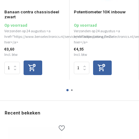
Banaan contra chassisdeel
Potentiometer 10K inbouw
zwart
Op voorraad
Op voorraad
Verzonden op 24 augustus <a
Verzonden op 24 augustus <a
href="https://www.benselectronics.nl/service/vakantiesluiting/">Zie
href="https://www.benselectronics.nl/ser
hier</a>
hier</a>
€0,60
€4,95
Incl. btw
Incl. btw
Recent bekeken