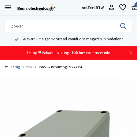
Incl.
Excl.
BTW
Geleverd uit eigen voorraad vanuit ons magazijn in Nederland
Let op !!! Vakantie sluiting.
Klik hier voor meer info
Terug
Home
Inbouw behuizing 89 x 74 x 41...