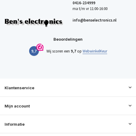
0416-234999
ma t/m vr 11:00-16:00
info@benselectronics.nl
Beoordelingen
9,7
Wij scoren een
9,7
op
WebwinkelKeur
Klantenservice
Mijn account
Informatie