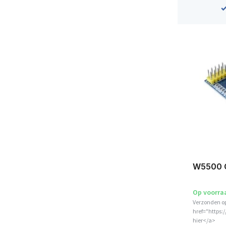
W5500 C
Op voorra
Verzonden o
href="https:
hier</a>