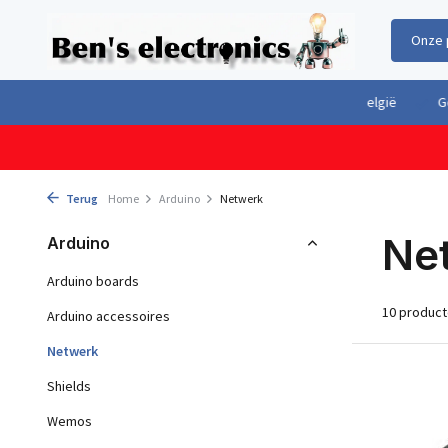
Onze 
Gratis verzending boven €100,- binnen Nederland & België
Geleverd 
Terug
Home
Arduino
Netwerk
Ne
Arduino
Arduino boards
10 produc
Arduino accessoires
Netwerk
Shields
Wemos