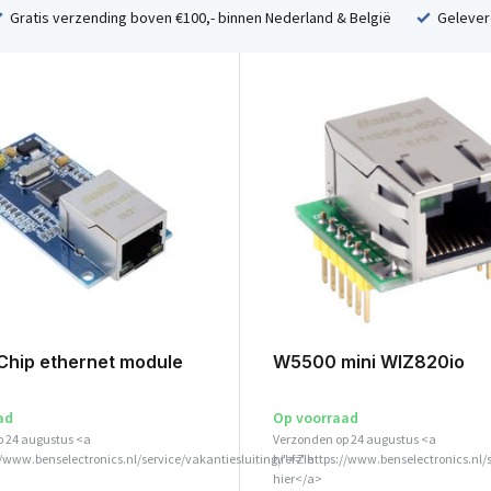
Gratis verzending boven €100,- binnen Nederland & België
Geleverd
hip ethernet module
W5500 mini WIZ820io
ad
Op voorraad
p 24 augustus <a
Verzonden op 24 augustus <a
//www.benselectronics.nl/service/vakantiesluiting/">Zie
href="https://www.benselectronics.nl/
hier</a>