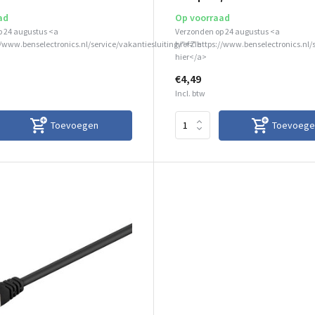
ad
Op voorraad
p 24 augustus <a
Verzonden op 24 augustus <a
//www.benselectronics.nl/service/vakantiesluiting/">Zie
href="https://www.benselectronics.nl/
hier</a>
€4,49
Incl. btw
Toevoegen
Toevoege