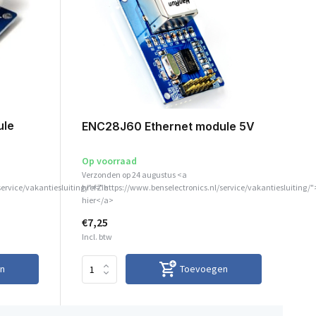
ule
ENC28J60 Ethernet module 5V
Op voorraad
Verzonden op 24 augustus <a
service/vakantiesluiting/">Zie
href="https://www.benselectronics.nl/service/vakantiesluiting/"
hier</a>
€7,25
Incl. btw
n
Toevoegen