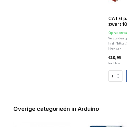
CAT 6 p
zwart 1
Op voorra
Verzonden o
href="https:
hier</a>
€10,95
Incl. btw
Overige categorieën in Arduino