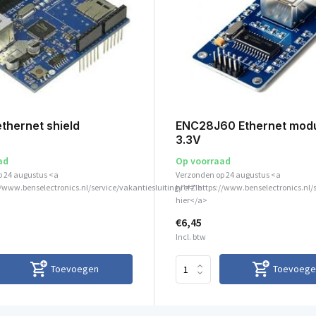
thernet shield
ENC28J60 Ethernet mod
3.3V
ad
Op voorraad
p 24 augustus <a
Verzonden op 24 augustus <a
//www.benselectronics.nl/service/vakantiesluiting/">Zie
href="https://www.benselectronics.nl/
hier</a>
€6,45
Incl. btw
Toevoegen
Toevoege