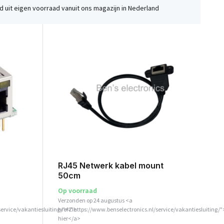
 uit eigen voorraad vanuit ons magazijn in Nederland
RJ45 Netwerk kabel mount
50cm
Op voorraad
Verzonden op 24 augustus <a
service/vakantiesluiting/">Zie
href="https://www.benselectronics.nl/service/vakantiesluiting/"
hier</a>