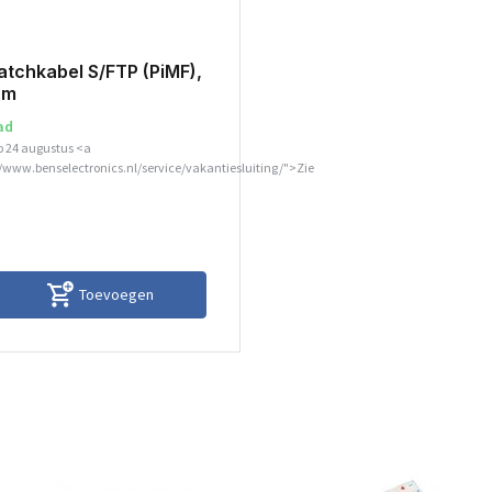
atchkabel S/FTP (PiMF),
0m
ad
p 24 augustus <a
//www.benselectronics.nl/service/vakantiesluiting/">Zie
Toevoegen