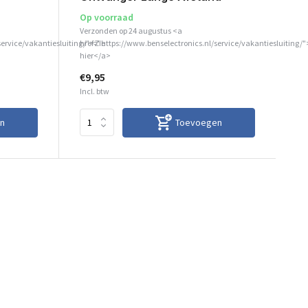
Op voorraad
Verzonden op 24 augustus <a
service/vakantiesluiting/">Zie
href="https://www.benselectronics.nl/service/vakantiesluiting/"
hier</a>
€9,95
Incl. btw
n
Toevoegen