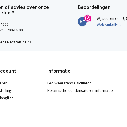
n of advies over onze
Beoordelingen
cten ?
Wij scoren een
9,
9,7
34999
WebwinkelKeur
vr 11:00-16:00
enselectronics.nl
account
Informatie
eren
Led Weerstand Calculator
stellingen
Keramische condensatoren informatie
langlijst