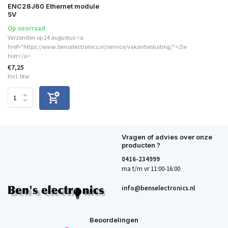
ENC28J60 Ethernet module
5V
Op voorraad
Verzonden op 24 augustus <a
href="https://www.benselectronics.nl/service/vakantiesluiting/">Zie
hier</a>
€7,25
Incl. btw
Vragen of advies over onze
producten ?
0416-234999
ma t/m vr 11:00-16:00
info@benselectronics.nl
Beoordelingen