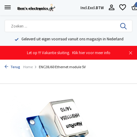
Incl.
Excl.
BTW
Geleverd uit eigen voorraad vanuit ons magazijn in Nederland
Let op !!! Vakantie sluiting.
Klik hier voor meer info
Terug
Home
ENC28J60 Ethernet module 5V