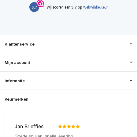
9,7
Wij scoren een
9,7
op
WebwinkelKeur
Klantenservice
Mijn account
Informatie
Keurmerken