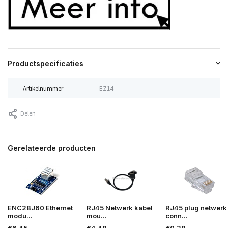
Productspecificaties
Artikelnummer
EZ14
Delen
Gerelateerde producten
ENC28J60 Ethernet
RJ45 Netwerk kabel
RJ45 plug netwerk
modu...
mou...
conn...
€6,45
€4,49
€0,29